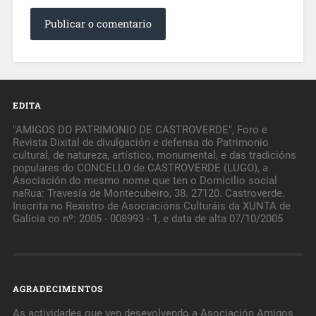
EDITA
"AMIGOS DO PATRIMONIO DE CASTROVERDE", Foro e
Revista Dixital de divulgación e defensa do Patrimonio
cultural, de natureza, artístico, monumental, e das tradicións
populares do CONCELLO de CASTROVERDE (LUGO), a
Asociación do mesmo nome que ten o Domicilio social
naRua: Travesía de Montecubeiro, 38. 27120. Castroverde.
Inscrita no Rexistro de Asociacións Culturáis da XUNTA de
Galicia co nº: 2005 - 008993 - 1, e data de alta 07/10/2005
AGRADECIMENTOS
As actividades que ven desevolvendo a Asociación Amigos