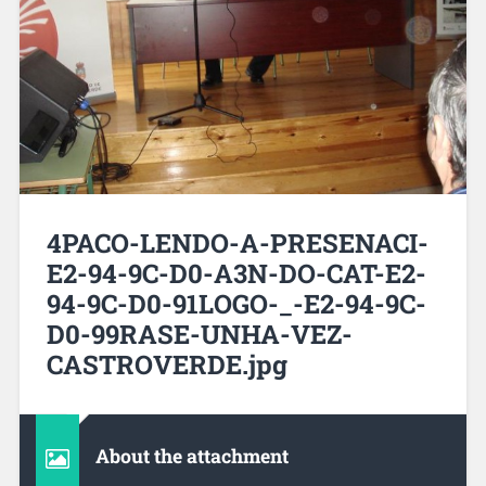
4PACO-LENDO-A-PRESENACI-
E2-94-9C-D0-A3N-DO-CAT-E2-
94-9C-D0-91LOGO-_-E2-94-9C-
D0-99RASE-UNHA-VEZ-
CASTROVERDE.jpg
About the attachment