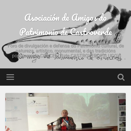
Asociación de Amigos do
Patrimonio de Castroverde
Foro de divulgación e defensa do Patrimonio cultural, de
natureza, artístico, monumental, e das tradicións
populares do CONCELLO de CASTROVERDE (LUGO)