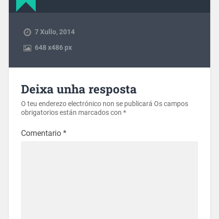
7 Xullo, 2014
648
x
486 px
Deixa unha resposta
O teu enderezo electrónico non se publicará
Os campos
obrigatorios están marcados con
*
Comentario
*