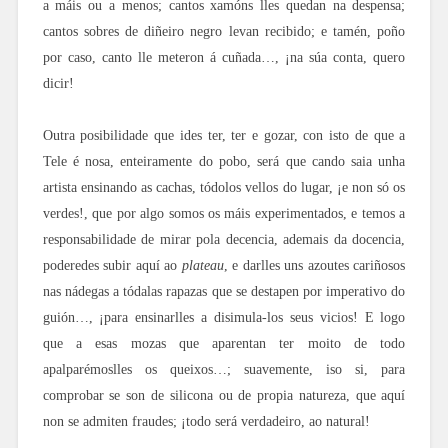
a máis ou a menos; cantos xamóns lles quedan na despensa;
cantos sobres de diñeiro negro levan recibido; e tamén, poño
por caso, canto lle meteron á cuñada…, ¡na súa conta, quero
dicir!
Outra posibilidade que ides ter, ter e gozar, con isto de que a
Tele é nosa, enteiramente do pobo, será que cando saia unha
artista ensinando as cachas, tódolos vellos do lugar, ¡e non só os
verdes!, que por algo somos os máis experimentados, e temos a
responsabilidade de mirar pola decencia, ademais da docencia,
poderedes subir aquí ao
plateau
, e darlles uns azoutes cariñosos
nas nádegas a tódalas rapazas que se destapen por imperativo do
guión…, ¡para ensinarlles a disimula-los seus vicios! E logo
que a esas mozas que aparentan ter moito de todo
apalparémoslles os queixos…; suavemente, iso si, para
comprobar se son de silicona ou de propia natureza, que aquí
non se admiten fraudes; ¡todo será verdadeiro, ao natural!