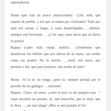
espectadores)
…
Home (que fala un pouco amariconado). -¡Uih, niña, qué
asquito de pueblo, y eso que se tienen por civilizados! Todo por
aquí son zarzas, y fango, y casas desperdigadas…; además,
siempre está lloviendo…, ¡y los muy zotes dicen que su lluvia
es poesía!
Rapaza (canto máis repipi, mellor). -¡Tendremos que
desinfectar los billetes que nos dieron de su mano, tan verdes
como sus prados! No es mucho…; ¡total, mil euros, por
persona y día, que para nosotros, una noche de
suite
!
Home. -Si lo sé, no vengo; ¡pero tú, siempre pirrada por el
percebe de los gallegos…, insististe!
Rapaza. -Claro, mi amor, ¡como el tuyo es tan poquita cosa…!
Aquí encontré un paisano, uf, qué maravilla, que lo tiene, que
lo lleva…, ¡en una talega! ¡Mira si será potente el tío!