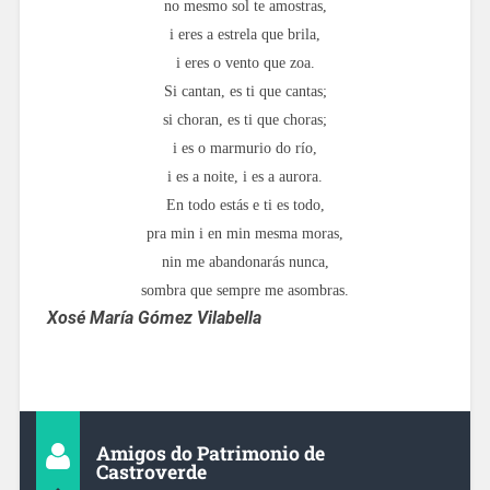
no mesmo sol te amostras,
i eres a estrela que brila,
i eres o vento que zoa.
Si cantan, es ti que cantas;
si choran, es ti que choras;
i es o marmurio do río,
i es a noite, i es a aurora.
En todo estás e ti es todo,
pra min i en min mesma moras,
nin me abandonarás nunca,
sombra que sempre me asombras.
Xosé María Gómez Vilabella
Amigos do Patrimonio de
Castroverde