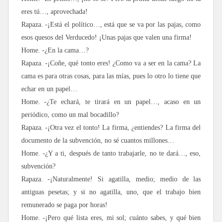
eres tú…, aprovechada!
Rapaza. -¡Está el político…, está que se va por las pajas, como
esos quesos del Verducedo! ¡Unas pajas que valen una firma!
Home. -¿En la cama…?
Rapaza. -¡Coñe, qué tonto eres! ¿Como va a ser en la cama? La
cama es para otras cosas, para las mías, pues lo otro lo tiene que
echar en un papel…
Home. -¿Te echará, te tirará en un papel…, acaso en un
periódico, como un mal bocadillo?
Rapaza. -¡Otra vez el tonto! La firma, ¿entiendes? La firma del
documento de la subvención, no sé cuantos millones…
Home. -¿Y a ti, después de tanto trabajarle, no te dará…, eso,
subvención?
Rapaza. -¡Naturalmente! Si agatilla, medio; medio de las
antiguas pesetas; y si no agatilla, uno, que el trabajo bien
remunerado se paga por horas!
Home. -¡Pero qué lista eres, mi sol; cuánto sabes, y qué bien