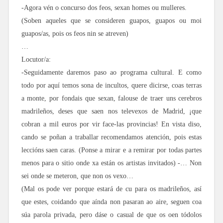
-Agora vén o concurso dos feos, sexan homes ou mulleres.
(Soben aqueles que se consideren guapos, guapos ou moi
guapos/as, pois os feos nin se atreven)
…
Locutor/a:
-Seguidamente daremos paso ao programa cultural. E como
todo por aquí temos sona de incultos, quere dicirse, coas terras
a monte, por fondais que sexan, falouse de traer uns cerebros
madrileños, deses que saen nos televexos de Madrid, ¡que
cobran a mil euros por vir face-las provincias! En vista diso,
cando se poñan a traballar recomendamos atención, pois estas
leccións saen caras. (Ponse a mirar e a remirar por todas partes
menos para o sitio onde xa están os artistas invitados) -… Non
sei onde se meteron, que non os vexo…
(Mal os pode ver porque estará de cu para os madrileños, así
que estes, coidando que aínda non pasaran ao aire, seguen coa
súa parola privada, pero dáse o casual de que os oen tódolos