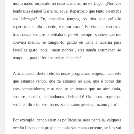
moito nabo, inspirado no noso Gaiteiro, no de Lugo. ¿Non vos
lembrades daquel Gaiteiro, aquel Repertorio que tanto orientaba
aos labregos? Eu, naqueles tempos, só tiña que colle-lo
repertorio, molla-lo dedo, e mirar cara á Bercía, que con estas
tres cousas sempre adiviñaba o porvir; sempre souben qué me
conviña mellor, se xungui-lo gando ou irme á taberna para
facerlles gasto, pois, ¡meus pobres!, eles tamén atusmaban ao
tempo…, para inferir se terían clientela!
A orientación desta Tele, os nosos programas, empezan con este
que estamos vendo, que xa estamos no aire, que é como din
eses competidores; niso non se equivocan que no aire están,
sempre, a cotío, abafándonos, cheirando! Os nosos programas
serán en directo, sen trucos, sen ensaios previos, ¡ozono puro!
Por exemplo, cando saian os políticos na nosa pantalla, calquera
veciño lles poderá preguntar pola súa conta corrente, se lles vai