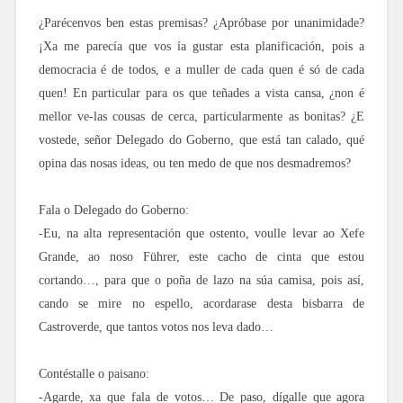
¿Parécenvos ben estas premisas? ¿Apróbase por unanimidade?
¡Xa me parecía que vos ía gustar esta planificación, pois a
democracia é de todos, e a muller de cada quen é só de cada
quen! En particular para os que teñades a vista cansa, ¿non é
mellor ve-las cousas de cerca, particularmente as bonitas? ¿E
vostede, señor Delegado do Goberno, que está tan calado, qué
opina das nosas ideas, ou ten medo de que nos desmadremos?
Fala o Delegado do Goberno:
-Eu, na alta representación que ostento, voulle levar ao Xefe
Grande, ao noso Führer, este cacho de cinta que estou
cortando…, para que o poña de lazo na súa camisa, pois así,
cando se mire no espello, acordarase desta bisbarra de
Castroverde, que tantos votos nos leva dado…
Contéstalle o paisano:
-Agarde, xa que fala de votos… De paso, dígalle que agora