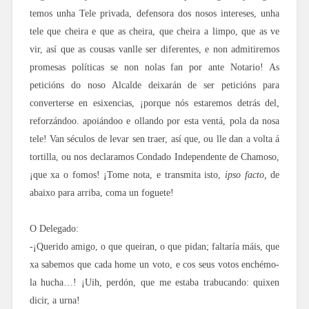
temos unha Tele privada, defensora dos nosos intereses, unha
tele que cheira e que as cheira, que cheira a limpo, que as ve
vir, así que as cousas vanlle ser diferentes, e non admitiremos
promesas políticas se non nolas fan por ante Notario! As
peticións do noso Alcalde deixarán de ser peticións para
converterse en esixencias, ¡porque nós estaremos detrás del,
reforzándoo. apoiándoo e ollando por esta ventá, pola da nosa
tele! Van séculos de levar sen traer, así que, ou lle dan a volta á
tortilla, ou nos declaramos Condado Independente de Chamoso,
¡que xa o fomos! ¡Tome nota, e transmita isto,
ipso facto,
de
abaixo para arriba, coma un foguete!
O Delegado:
-¡Querido amigo, o que queiran, o que pidan; faltaría máis, que
xa sabemos que cada home un voto, e cos seus votos enchémo-
la hucha…! ¡Uih, perdón, que me estaba trabucando: quixen
dicir, a urna!