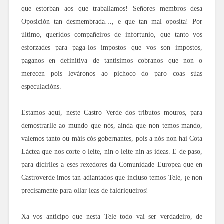
que estorban aos que traballamos! Señores membros desa
Oposición tan desmembrada…, e que tan mal oposita! Por
último, queridos compañeiros de infortunio, que tanto vos
esforzades para paga-los impostos que vos son impostos,
paganos en definitiva de tantísimos cobranos que non o
merecen pois leváronos ao pichoco do paro coas súas
especulacións.
Estamos aquí, neste Castro Verde dos tributos mouros, para
demostrarlle ao mundo que nós, aínda que non temos mando,
valemos tanto ou máis cós gobernantes, pois a nós non hai Cota
Láctea que nos corte o leite, nin o leite nin as ideas. E de paso,
para dicirlles a eses rexedores da Comunidade Europea que en
Castroverde imos tan adiantados que incluso temos Tele, ¡e non
precisamente para ollar leas de faldriqueiros!
Xa vos anticipo que nesta Tele todo vai ser verdadeiro, de