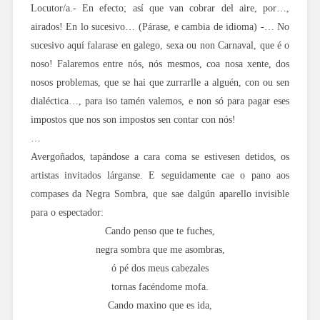
Locutor/a.- En efecto; así que van cobrar del aire, por…,
airados! En lo sucesivo… (Párase, e cambia de idioma) -… No
sucesivo aquí falarase en galego, sexa ou non Carnaval, que é o
noso! Falaremos entre nós, nós mesmos, coa nosa xente, dos
nosos problemas, que se hai que zurrarlle a alguén, con ou sen
dialéctica…, para iso tamén valemos, e non só para pagar eses
impostos que nos son impostos sen contar con nós!
…
Avergoñados, tapándose a cara coma se estivesen detidos, os
artistas invitados lárganse. E seguidamente cae o pano aos
compases da Negra Sombra, que sae dalgún aparello invisible
para o espectador:
Cando penso que te fuches,
negra sombra que me asombras,
ó pé dos meus cabezales
tornas facéndome mofa.
Cando maxino que es ida,