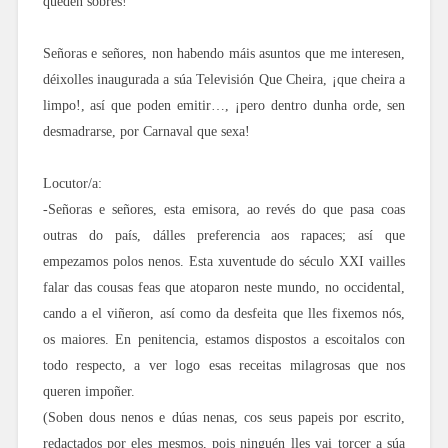
queden sobres!
Señoras e señores, non habendo máis asuntos que me interesen,
déixolles inaugurada a súa Televisión Que Cheira, ¡que cheira a
limpo!, así que poden emitir…, ¡pero dentro dunha orde, sen
desmadrarse, por Carnaval que sexa!
Locutor/a:
-Señoras e señores, esta emisora, ao revés do que pasa coas
outras do país, dálles preferencia aos rapaces; así que
empezamos polos nenos. Esta xuventude do século XXI vailles
falar das cousas feas que atoparon neste mundo, no occidental,
cando a el viñeron, así como da desfeita que lles fixemos nós,
os maiores. En penitencia, estamos dispostos a escoitalos con
todo respecto, a ver logo esas receitas milagrosas que nos
queren impoñer.
(Soben dous nenos e dúas nenas, cos seus papeis por escrito,
redactados por eles mesmos, pois ninguén lles vai torcer a súa