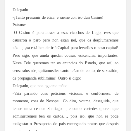
Delegado:
-¡Tanto presumir de ética, e sáeme con iso dun Casino!
Paisano:
-O Casino é para atraer a eses ricachos de Lugo, eses que
causaron o paro pero non están nel, que os desplumaremos
nós…; ¡xa está ben de ir á Capital para levarlles o noso capital!
Pero sigo, que aínda quedan cousas, esixencias, importantes.
Nesta Tele queremos ter os anuncios do Estado, que así, ao
censuralos nós, quitámoslles canto teñan de conto, de suxestión,
de propaganda subliminar! Outro si digo:
Delegado, que non aguanta máis:
-Vaia parando coas peticións viciosas, e confórmese, de
momento, coas do Nosopai. Co dito, voume, deseguida, que
temos unha cea en Santiago…, e como vostedes queren que
administremos ben os cartos…, pois iso, que non se pode
malgastar o Presuposto do país encargando pratos que despois