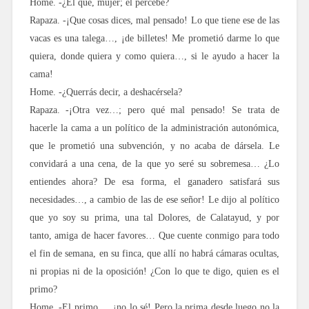
Home. -¿El qué, mujer; el percebe?
Rapaza. -¡Que cosas dices, mal pensado! Lo que tiene ese de las
vacas es una talega…, ¡de billetes! Me prometió darme lo que
quiera, donde quiera y como quiera…, si le ayudo a hacer la
cama!
Home. -¿Querrás decir, a deshacérsela?
Rapaza. -¡Otra vez…; pero qué mal pensado! Se trata de
hacerle la cama a un político de la administración autonómica,
que le prometió una subvención, y no acaba de dársela. Le
convidará a una cena, de la que yo seré su sobremesa… ¿Lo
entiendes ahora? De esa forma, el ganadero satisfará sus
necesidades…, a cambio de las de ese señor! Le dijo al político
que yo soy su prima, una tal Dolores, de Calatayud, y por
tanto, amiga de hacer favores… Que cuente conmigo para todo
el fin de semana, en su finca, que allí no habrá cámaras ocultas,
ni propias ni de la oposición! ¿Con lo que te digo, quien es el
primo?
Home. -El primo…, ¡no lo sé! Pero la prima desde luego no la