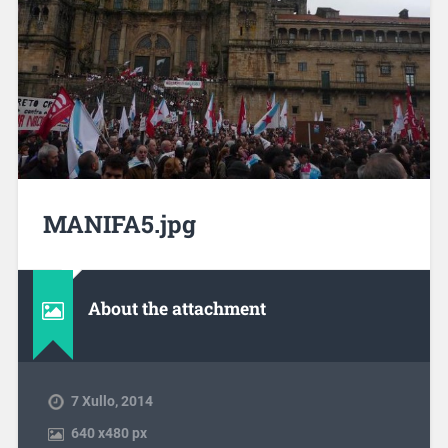
MANIFA5.jpg
About the attachment
7 Xullo, 2014
640
x
480 px