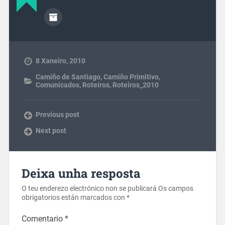
8 Xaneiro, 2010
Camiño de Santiago
,
Camiño Primitivo
,
Comunicados
,
Roteiros
,
Roteiros_2010
Previous post
Next post
Deixa unha resposta
O teu enderezo electrónico non se publicará
Os campos
obrigatorios están marcados con
*
Comentario
*