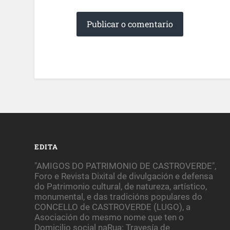
EDITA
"AMIGOS DO PATRIMONIO DE CASTROVERDE",
Foro e Revista Dixital de divulgación e defensa
do Patrimonio cultural, de natureza, artístico,
monumental, e das tradicións populares do
CONCELLO de CASTROVERDE (LUGO), a
Asociación do mesmo nome que ten o
Domicilio social naRua: Travesía de