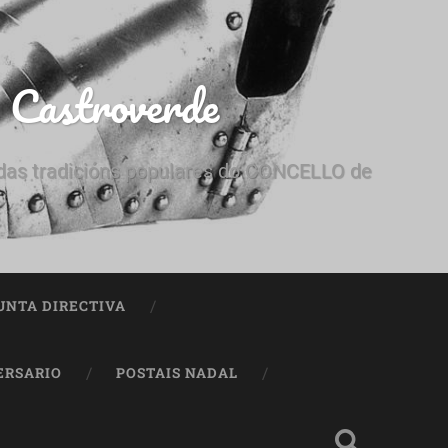
e Castroverde
e das tradicións populares do CONCELLO de
UNTA DIRECTIVA
ERSARIO
POSTAIS NADAL