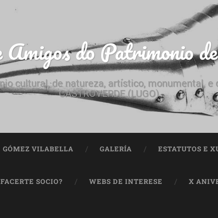
e Amigos do Patrimonio d
nio cultural, de natureza, artístico, monumental, 
CASTROVERDE (LUGO)
ª GÓMEZ VILABELLA
GALERÍA
ESTATUTOS E X
 FACERTE SOCIO?
WEBS DE INTERESE
X ANIV