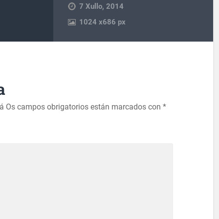
7 Xullo, 2014
1024
x
686 px
a
rá
Os campos obrigatorios están marcados con
*