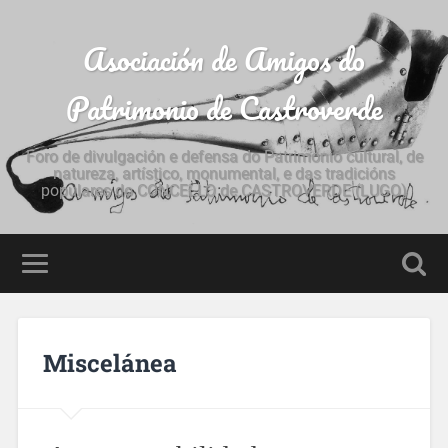
Asociación de Amigos do
Patrimonio de Castroverde
Foro de divulgación e defensa do Patrimonio cultural, de
natureza, artístico, monumental, e das tradicións
populares do CONCELLO de CASTROVERDE (LUGO)
Miscelánea