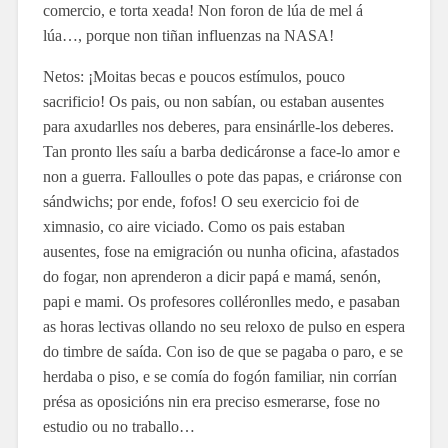
comercio, e torta xeada! Non foron de lúa de mel á
lúa…, porque non tiñan influenzas na NASA!
Netos: ¡Moitas becas e poucos estímulos, pouco
sacrificio! Os pais, ou non sabían, ou estaban ausentes
para axudarlles nos deberes, para ensinárlle-los deberes.
Tan pronto lles saíu a barba dedicáronse a face-lo amor e
non a guerra. Falloulles o pote das papas, e criáronse con
sándwichs; por ende, fofos! O seu exercicio foi de
ximnasio, co aire viciado. Como os pais estaban
ausentes, fose na emigración ou nunha oficina, afastados
do fogar, non aprenderon a dicir papá e mamá, senón,
papi e mami. Os profesores colléronlles medo, e pasaban
as horas lectivas ollando no seu reloxo de pulso en espera
do timbre de saída. Con iso de que se pagaba o paro, e se
herdaba o piso, e se comía do fogón familiar, nin corrían
présa as oposicións nin era preciso esmerarse, fose no
estudio ou no traballo…