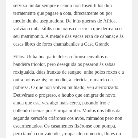
servizo militar sempre e cando non fosen fillos dun
terratenente que pagase a cota, directamente ou por
medio dunha aseguradora. De ir ás guerras de África,
volvían cunha sífilis contaxiosa e secreta que derreaba o
seu matrimonio. A metade das vacas eran de cabana; e ás
casas libres de foros chamábanlles a Casa Grande.
Fillos: Unha boa parte deles criáronse envoltos na
bandeira tricolor, pero deseguida os pasaron ás sabas
roxigualda, dúas franxas de sangue, unha polos roxos e a
outra polos azuis; no medio, a ictericia, o marelo da
pobreza. O que non volveu mutilado, veu aterrorizado.
Detivérase o progreso, e houbo que emigrar de novo,
aínda que esta vez algo máis cerca, pasando frío e
collendo frieiras por Europa arriba. Moitos dos fillos da
segunda xeración criáronse cos avós, mimados pero non
escarmentados. Os casamentos fixéronse con pompa,
pero tamén con vaidade; ¡roupas do comercio, flores do