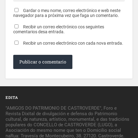
Gardar o meu nome, correo electrónico e web neste
navegador para a próxima vez que faga un comentario.
Recibir un correo electrónico cos seguintes
comentarios desa entrada.
Recibir un correo electrónico con cada nova entrada.
EDITA
"AMIGOS DO PATRIMONIO DE CASTROVERDE", Foro e
Revista Dixital de divulgación e defensa do Patrimonio
cultural, de natureza, artístico, monumental, e das tradicións
populares do CONCELLO de CASTROVERDE (LUGO), a
Asociación do mesmo nome que ten o Domicilio social
naRua: Travesía de Montecubeiro, 38. 27120. Castroverde.