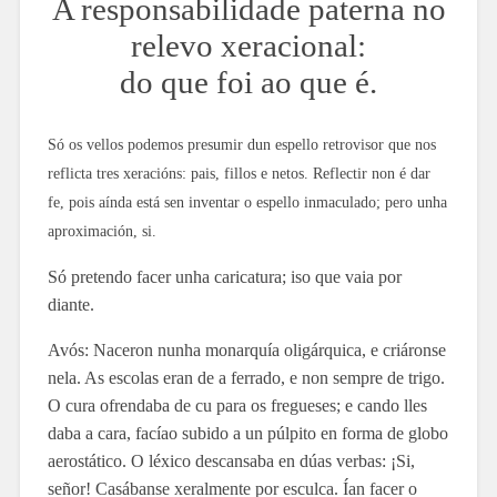
A responsabilidade paterna no
relevo xeracional:
do que foi ao que é.
Só os vellos podemos presumir dun espello retrovisor que nos
reflicta tres xeracións: pais, fillos e netos. Reflectir non é dar
fe, pois aínda está sen inventar o espello inmaculado; pero unha
aproximación, si.
Só pretendo facer unha caricatura; iso que vaia por
diante.
Avós: Naceron nunha monarquía oligárquica, e criáronse
nela. As escolas eran de a ferrado, e non sempre de trigo.
O cura ofrendaba de cu para os fregueses; e cando lles
daba a cara, facíao subido a un púlpito en forma de globo
aerostático. O léxico descansaba en dúas verbas: ¡Si,
señor! Casábanse xeralmente por esculca. Ían facer o