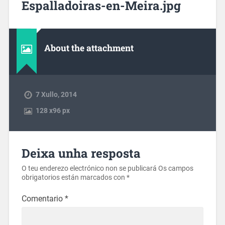
Espalladoiras-en-Meira.jpg
About the attachment
7 Xullo, 2014
128
x
96 px
Deixa unha resposta
O teu enderezo electrónico non se publicará
Os campos
obrigatorios están marcados con
*
Comentario
*