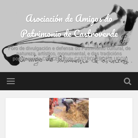
Asociación de Amigos do
Patrimonio de Castroverde
Foro de divulgación e defensa do Patrimonio cultural, de
natureza, artístico, monumental, e das tradicións
populares do CONCELLO de CASTROVERDE (LUGO)