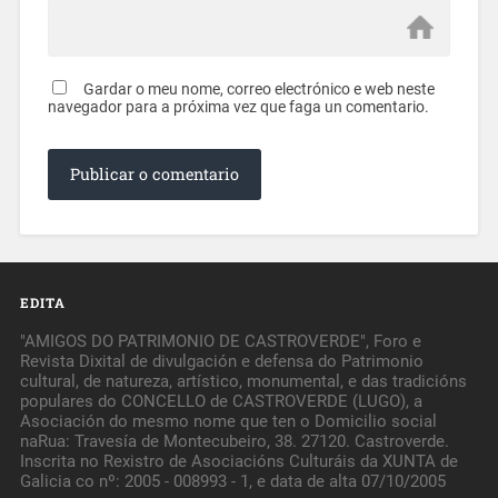
Gardar o meu nome, correo electrónico e web neste
navegador para a próxima vez que faga un comentario.
EDITA
"AMIGOS DO PATRIMONIO DE CASTROVERDE", Foro e
Revista Dixital de divulgación e defensa do Patrimonio
cultural, de natureza, artístico, monumental, e das tradicións
populares do CONCELLO de CASTROVERDE (LUGO), a
Asociación do mesmo nome que ten o Domicilio social
naRua: Travesía de Montecubeiro, 38. 27120. Castroverde.
Inscrita no Rexistro de Asociacións Culturáis da XUNTA de
Galicia co nº: 2005 - 008993 - 1, e data de alta 07/10/2005