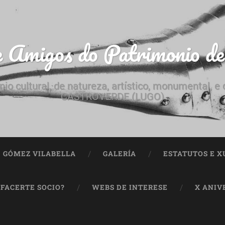
e Amigos do Patrimonio d
nio cultural, de natureza, artístico, monumental, 
CASTROVERDE (LUGO)
ª GÓMEZ VILABELLA
GALERÍA
ESTATUTOS E X
 FACERTE SOCIO?
WEBS DE INTERESE
X ANIV