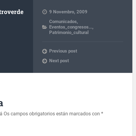
troverde
9 Novembro, 2009
Comunicados
,
Eventos_congresos...
,
Patrimonio_cultural
Previous post
Next post
a
rá
Os campos obrigatorios están marcados con
*