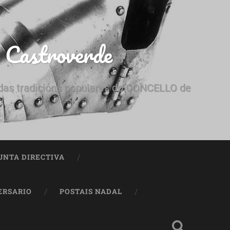
e Castroverde
e das tradicións populares do CONCELLO de
UNTA DIRECTIVA
ERSARIO
POSTAIS NADAL