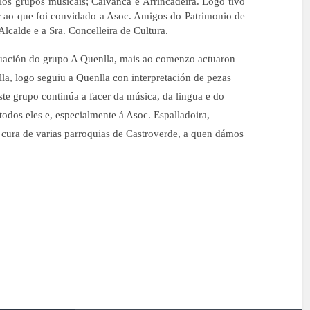
los grupos musicais; Caivanca e Arrincadeira. Logo tivo
r ao que foi convidado a Asoc. Amigos do Patrimonio de
Alcalde e a Sra. Concelleira de Cultura.
ctuación do grupo A Quenlla, mais ao comenzo actuaron
lla, logo seguiu a Quenlla con interpretación de pezas
te grupo continúa a facer da música, da lingua e do
todos eles e, especialmente á Asoc. Espalladoira,
 cura de varias parroquias de Castroverde, a quen dámos