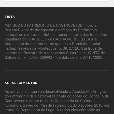
EDITA
"AMIGOS DO PATRIMONIO DE CASTROVERDE", Foro e
Revista Dixital de divulgación e defensa do Patrimonio
cultural, de natureza, artístico, monumental, e das tradicións
populares do CONCELLO de CASTROVERDE (LUGO), a
Asociación do mesmo nome que ten o Domicilio social
naRua: Travesía de Montecubeiro, 38. 27120. Castroverde.
Inscrita no Rexistro de Asociacións Culturáis da XUNTA de
Galicia co nº: 2005 - 008993 - 1, e data de alta 07/10/2005
AGRADECIMENTOS
As actividades que ven desevolvendo a Asociación Amigos
do Patrimonio de Castroverde conta co apoio do Concello de
Castroverde e sobre todo, da Consellería de Cultura e
Turismo a través do Plan de Promoción do Xacobeo 2010, así
como da Deputación de Lugo. A todos eles dámoslle as