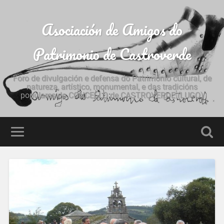
Asociación de Amigos do
Patrimonio de Castroverde
Foro de divulgación e defensa do Patrimonio cultural, de
natureza, artístico, monumental, e das tradicións
populares do CONCELLO de CASTROVERDE (LUGO)