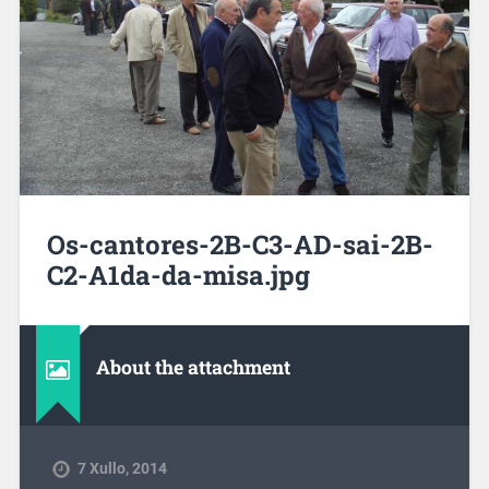
Os-cantores-2B-C3-AD-sai-2B-
C2-A1da-da-misa.jpg
About the attachment
7 Xullo, 2014