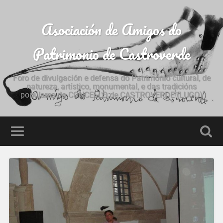
Asociación de Amigos do
Patrimonio de Castroverde
Foro de divulgación e defensa do Patrimonio cultural, de
natureza, artístico, monumental, e das tradicións
populares do CONCELLO de CASTROVERDE (LUGO)