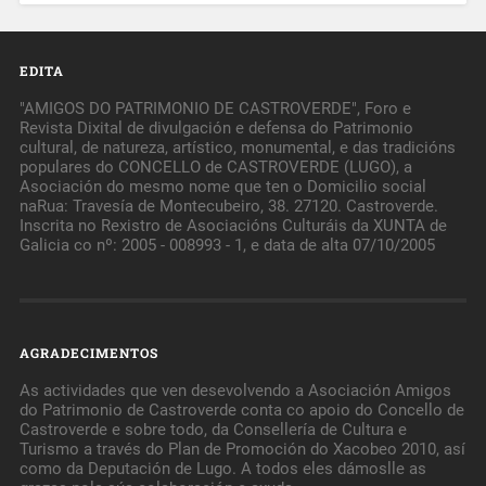
EDITA
"AMIGOS DO PATRIMONIO DE CASTROVERDE", Foro e
Revista Dixital de divulgación e defensa do Patrimonio
cultural, de natureza, artístico, monumental, e das tradicións
populares do CONCELLO de CASTROVERDE (LUGO), a
Asociación do mesmo nome que ten o Domicilio social
naRua: Travesía de Montecubeiro, 38. 27120. Castroverde.
Inscrita no Rexistro de Asociacións Culturáis da XUNTA de
Galicia co nº: 2005 - 008993 - 1, e data de alta 07/10/2005
AGRADECIMENTOS
As actividades que ven desevolvendo a Asociación Amigos
do Patrimonio de Castroverde conta co apoio do Concello de
Castroverde e sobre todo, da Consellería de Cultura e
Turismo a través do Plan de Promoción do Xacobeo 2010, así
como da Deputación de Lugo. A todos eles dámoslle as