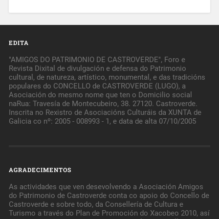
EDITA
"AMIGOS DO PATRIMONIO DE CASTROVERDE", Foro e
Revista Dixital de divulgación e defensa do Patrimonio
cultural, de natureza, artístico, monumental, e das tradicións
populares do CONCELLO de CASTROVERDE (LUGO), a
Asociación do mesmo nome que ten o Domicilio social
naRua: Travesía de Montecubeiro, 38. 27120. Castroverde.
Inscrita no Rexistro de Asociacións Culturáis da XUNTA de
Galicia co nº: 2005 - 008993 - 1, e data de alta 07/10/2005
AGRADECIMENTOS
As actividades que ven desevolvendo a Asociación Amigos
do Patrimonio de Castroverde conta co apoio do Concello de
Castroverde e sobre todo, da Consellería de Cultura e
Turismo a través do Plan de Promoción do Xacobeo 2010, así