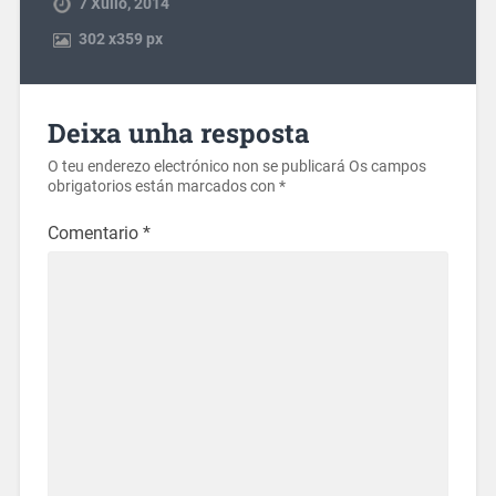
7 Xullo, 2014
302
x
359 px
Deixa unha resposta
O teu enderezo electrónico non se publicará
Os campos
obrigatorios están marcados con
*
Comentario
*