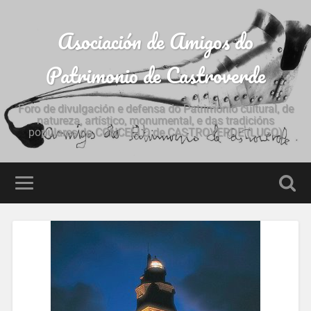
Asociación de Amigos do
Patrimonio de Castroverde
Foro de divulgación e defensa do Patrimonio cultural, de
natureza, artístico, monumental, e das tradicións
populares do CONCELLO de CASTROVERDE (LUGO)