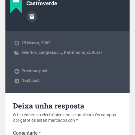
Castroverde
29 Marzo, 2009
Eventos_congresos...
,
Patrimonio_cultural
Previous post
Next post
Deixa unha resposta
O teu enderezo electrónico non se publicará
Os campos
obrigatorios están marcados con
*
Comentario
*