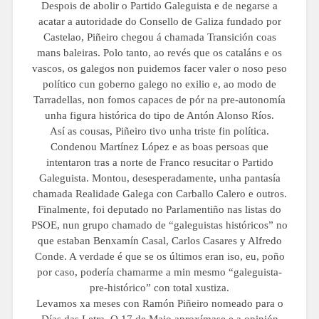
Despois de abolir o Partido Galeguista e de negarse a
acatar a autoridade do Consello de Galiza fundado por
Castelao, Piñeiro chegou á chamada Transición coas
mans baleiras. Polo tanto, ao revés que os cataláns e os
vascos, os galegos non puidemos facer valer o noso peso
político cun goberno galego no exilio e, ao modo de
Tarradellas, non fomos capaces de pór na pre-autonomía
unha figura histórica do tipo de Antón Alonso Ríos.
Así as cousas, Piñeiro tivo unha triste fin política.
Condenou Martínez López e as boas persoas que
intentaron tras a norte de Franco resucitar o Partido
Galeguista. Montou, desesperadamente, unha pantasía
chamada Realidade Galega con Carballo Calero e outros.
Finalmente, foi deputado no Parlamentiño nas listas do
PSOE, nun grupo chamado de “galeguistas históricos” no
que estaban Benxamín Casal, Carlos Casares y Alfredo
Conde. A verdade é que se os últimos eran iso, eu, poño
por caso, podería chamarme a min mesmo “galeguista-
pre-histórico” con total xustiza.
Levamos xa meses con Ramón Piñeiro nomeado para o
Días das Letra. O 17 de Maio aproxímase e a opinión