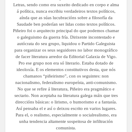
Letras, sendo como era suxeito dedicado en corpo e alma
á política, nunca escribiu verdadeiros textos políticos,
aínda que as súas lucubracións sobre a filosofía da
Saudade ben poderían ser lidas como textos políticos.
Piñeiro foi o arquitecto principal do que podemos chamar
o galeguismo da guerra fría. Dirixente incontestado e
autócrata do seu grupo, liquidou o Partido Galeguista
para organizar os seus seguidores no labor monográfico
de facer literatura arredor da Editorial Galaxia de Vigo.
Pro ese grupo non era só literario. Estaba dotado de
ideoloxía. E os elementos constitutivos desta, que nós
chamanos “piñeirismo”, con os seguintes: non
nacionalismo, federalismo europeísta, anti-comunismo.
No que se refire á literatura, Piñeiro era pragmático e
sectario. Non aceptaba na literatura galega máis que tres
direccións básicas: o lirismo, o humorismo e a fantasía.
Así pensaba el e así o deixou escrito en varios lugares.
Para el, o realismo, especialmente o socialrealismo, era
unha tendencia altamente sospeitosa de infiltración
comunista.