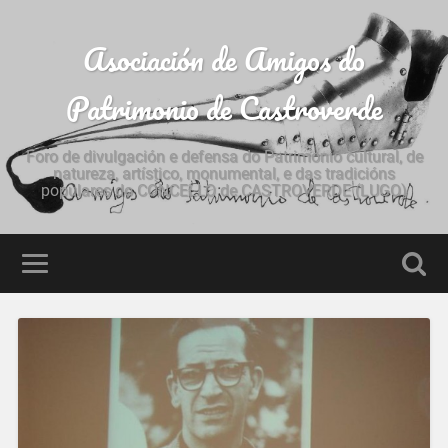
Asociación de Amigos do
Patrimonio de Castroverde
Foro de divulgación e defensa do Patrimonio cultural, de
natureza, artístico, monumental, e das tradicións
populares do CONCELLO de CASTROVERDE (LUGO)