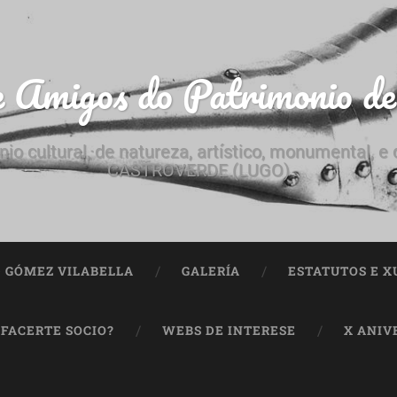
e Amigos do Patrimonio d
nio cultural, de natureza, artístico, monumental, 
CASTROVERDE (LUGO)
ª GÓMEZ VILABELLA
GALERÍA
ESTATUTOS E X
 FACERTE SOCIO?
WEBS DE INTERESE
X ANIV