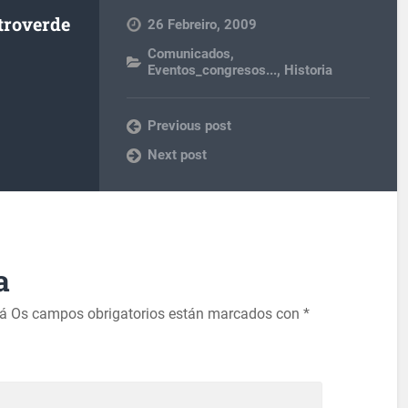
troverde
26 Febreiro, 2009
Comunicados
,
Eventos_congresos...
,
Historia
Previous post
Next post
a
rá
Os campos obrigatorios están marcados con
*