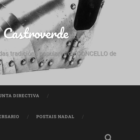
e Castroverde
e das tradicións populares do CONCELLO de
UNTA DIRECTIVA
ERSARIO
POSTAIS NADAL