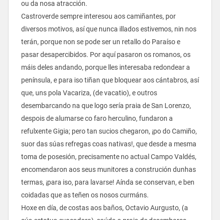
ou da nosa atracción.
Castroverde sempre interesou aos camiñantes, por
diversos motivos, así que nunca illados estivemos, nin nos
terán, porque non se pode ser un retallo do Paraíso e
pasar desapercibidos. Por aquí pasaron os romanos, os
máis deles andando, porque lles interesaba redondear a
península, e para iso tiñan que bloquear aos cántabros, así
que, uns pola Vacariza, (de vacatio), e outros
desembarcando na que logo sería praia de San Lorenzo,
despois de alumarse co faro herculino, fundaron a
refulxente Gigia; pero tan sucios chegaron, ¡po do Camiño,
suor das súas refregas coas nativas!, que desde a mesma
toma de posesión, precisamente no actual Campo Valdés,
encomendaron aos seus munitores a construción dunhas
termas, ¡para iso, para lavarse! Aínda se conservan, e ben
coidadas que as teñen os nosos curmáns.
Hoxe en día, de costas aos baños, Octavio Aurgusto, (a