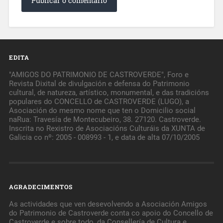
EDITA
"AMIGOS DO PATRIMONIO DE CASTROVERDE", Foro e
Revista Dixital de divulgación e defensa do Patrimonio
cultural, de natureza, artístico, monumental, e das tradicións
populares do CONCELLO de CASTROVERDE (LUGO), a
Asociación do mesmo nome que ten o Domicilio social
naRua: Travesía de Montecubeiro, 38. 27120. Castroverde.
Inscrita no Rexistro de Asociacións Culturáis da XUNTA de
Galicia co nº: 2005 - 008993 - 1, e data de alta 07/10/2005
AGRADECIMENTOS
As actividades que ven desevolvendo a Asociación Amigos
do Patrimonio de Castroverde conta co apoio do Concello de
Castroverde e sobre todo, da Consellería de Cultura e