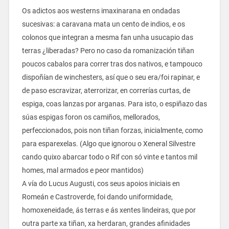
Os adictos aos westerns imaxinarana en ondadas
sucesivas: a caravana mata un cento de indios, e os
colonos que integran a mesma fan unha usucapio das
terras ¿liberadas? Pero no caso da romanización tiñan
poucos cabalos para correr tras dos nativos, e tampouco
dispoñían de winchesters, así que o seu era/foi rapinar, e
de paso escravizar, aterrorizar, en correrías curtas, de
espiga, coas lanzas por arganas. Para isto, o espiñazo das
súas espigas foron os camiños, mellorados,
perfeccionados, pois non tiñan forzas, inicialmente, como
para esparexelas. (Algo que ignorou o Xeneral Silvestre
cando quixo abarcar todo o Rif con só vinte e tantos mil
homes, mal armados e peor mantidos)
A vía do Lucus Augusti, cos seus apoios iniciais en
Romeán e Castroverde, foi dando uniformidade,
homoxeneidade, ás terras e ás xentes lindeiras, que por
outra parte xa tiñan, xa herdaran, grandes afinidades