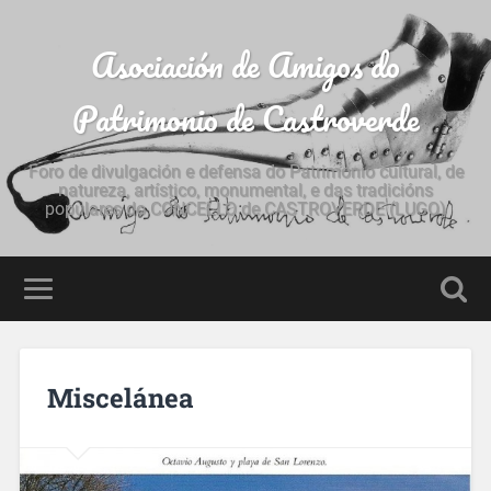
Asociación de Amigos do
Patrimonio de Castroverde
Foro de divulgación e defensa do Patrimonio cultural, de
natureza, artístico, monumental, e das tradicións
populares do CONCELLO de CASTROVERDE (LUGO)
Miscelánea