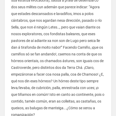
súa estatua evocadora), saúda a praia de desembarco
dos seus milites cun ademán que parece indicar: “Agora
que estades descansados e lavadiños, imos a polos
cántabros, que nos agardan nesa dirección, pasado o río
Sella, que non é ningún Letes…, pero que vaian diante os
nosos exploratores, cos fondistas baleares, que eses
pastores de aí adiante xa non son de Lugo pero seica lle
dan á tirafonda de moito nabo!” Facendo Camiño, ¡que os
camiños só se fan andando!, caemos na conta de que os
hórreos orientais, os chamados ástures, son iguais cos de
Castroverde, pero distintos dos da Terra Chá. ¡Claro,
empezáronse a facer coa nosa palla, coa de Chamoso! ¿E,
qué nos din eses hórreos? Un hórreo deste tipo sempre
leva/levaba, de cubrición, palla, enrestrada con uces; ¡o
que tiñamos en común! Isto en canto ao continente, pois o
contido, tamén común, eran as colleitas, as castañas, os
queixos, as balugas de manteiga… ¿Cómo se xerou a
romanización?