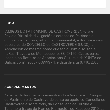
EDITA
"AMIGOS DO PATRIMONIO DE CASTROVERDE", Foro e
Revista Dixital de divulgación e defensa do Patrimonio
cultural, de natureza, artístico, monumental, e das tradicións
populares do CONCELLO de CASTROVERDE (LUGO), a
Asociación do mesmo nome que ten o Domicilio social
naRua: Travesía de Montecubeiro, 38. 27120. Castroverde.
Inscrita no Rexistro de Asociacións Culturáis da XUNTA de
Galicia co nº: 2005 - 008993 - 1, e data de alta 07/10/2005
AGRADECIMENTOS
As actividades que ven desevolvendo a Asociación Amigos
do Patrimonio de Castroverde conta co apoio do Concello de
Castroverde e sobre todo, da Consellería de Cultura e
Turismo a través do Plan de Promoción do Xacobeo 2010, así