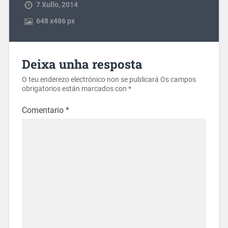
7 Xullo, 2014
648
x
486 px
Deixa unha resposta
O teu enderezo electrónico non se publicará
Os campos
obrigatorios están marcados con
*
Comentario
*