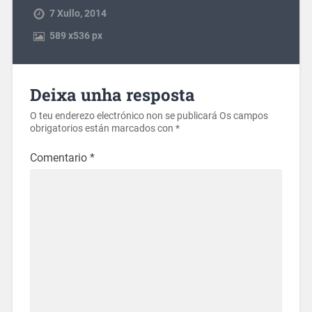
7 Xullo, 2014
589
x
536 px
Deixa unha resposta
O teu enderezo electrónico non se publicará
Os campos
obrigatorios están marcados con
*
Comentario
*