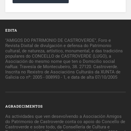
EDITA
"AMIGOS DO PATRIMONIO DE CASTROVERDE", Foro e
Revista Dixital de divulgación e defensa do Patrimonio
cultural, de natureza, artístico, monumental, e das tradicións
populares do CONCELLO de CASTROVERDE (LUGO), a
Asociación do mesmo nome que ten o Domicilio social
naRua: Travesía de Montecubeiro, 38. 27120. Castroverde.
Inscrita no Rexistro de Asociacións Culturáis da XUNTA de
Galicia co nº: 2005 - 008993 - 1, e data de alta 07/10/2005
AGRADECIMENTOS
As actividades que ven desevolvendo a Asociación Amigos
do Patrimonio de Castroverde conta co apoio do Concello de
Castroverde e sobre todo, da Consellería de Cultura e