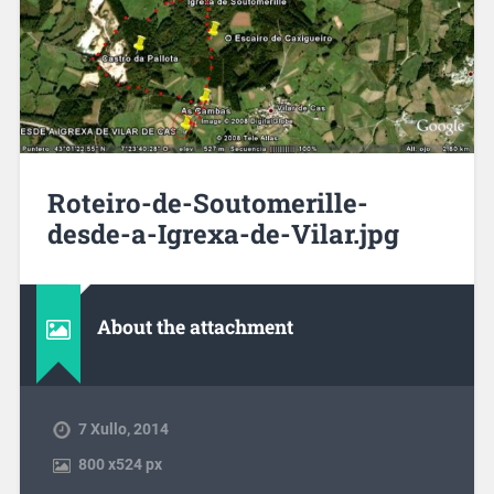
Roteiro-de-Soutomerille-
desde-a-Igrexa-de-Vilar.jpg
About the attachment
7 Xullo, 2014
800
x
524 px