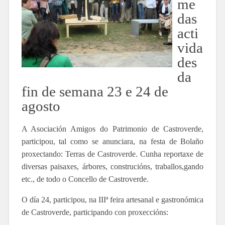
me
das
acti
vida
des
da
fin de semana 23 e 24 de
agosto
A Asociación Amigos do Patrimonio de Castroverde,
participou, tal como se anunciara,
na festa de Bolaño
proxectando: Terras de Castroverde. Cunha reportaxe de
diversas paisaxes, árbores, construcións, traballos,gando
etc., de todo o Concello de Castroverde.
O día 24, participou, na IIIª feira artesanal e gastronómica
de Castroverde, participando con proxeccións: