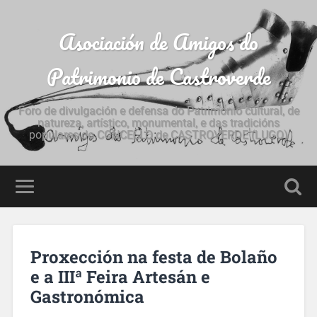
Asociación de Amigos do
Patrimonio de Castroverde
Foro de divulgación e defensa do Patrimonio cultural, de
natureza, artístico, monumental, e das tradicións
populares do CONCELLO de CASTROVERDE (LUGO)
Proxección na festa de Bolaño
e a IIIª Feira Artesán e
Gastronómica