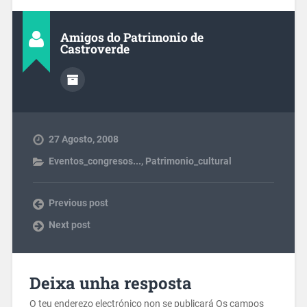
Amigos do Patrimonio de
Castroverde
27 Agosto, 2008
Eventos_congresos...
,
Patrimonio_cultural
Previous post
Next post
Deixa unha resposta
O teu enderezo electrónico non se publicará
Os campos