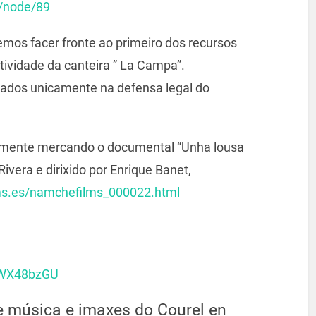
l/node/89
emos facer fronte ao primeiro dos recursos
tividade da canteira ” La Campa”.
ados unicamente na defensa legal do
mente mercando o documental “Unha lousa
ivera e dirixido por Enrique Banet,
ms.es/namchefilms_000022.html
JWX48bzGU
de música e imaxes do Courel en