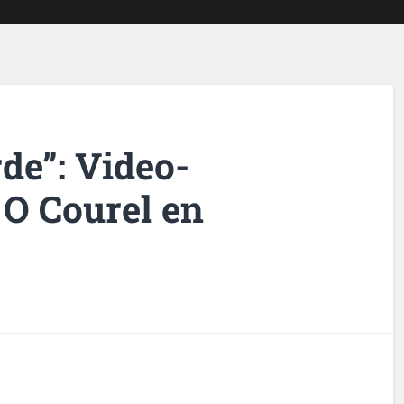
de”: Video-
 O Courel en