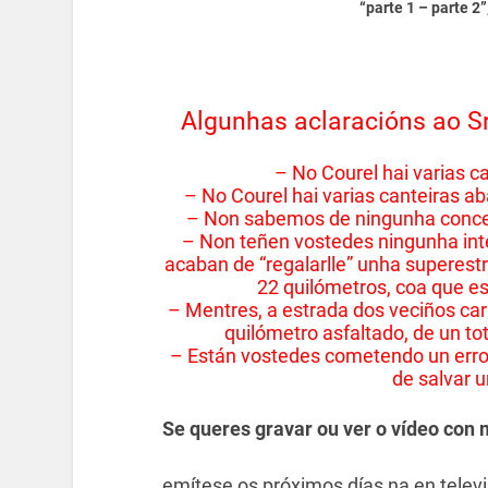
“parte 1 – parte 2
Algunhas aclaracións ao S
– No Courel hai varias c
– No Courel hai varias canteiras a
– Non sabemos de ningunha conces
– Non teñen vostedes ningunha inte
acaban de “regalarlle” unha superestr
22 quilómetros, coa que e
– Mentres, a estrada dos veciños cara
quilómetro asfaltado, de un to
– Están vostedes cometendo un erro 
de salvar u
Se queres gravar ou ver o vídeo con m
emítese os próximos días na en televi