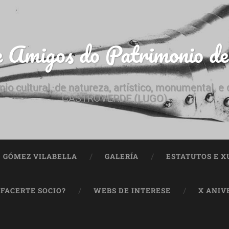
e Amigos do Patrimonio d
nio cultural, de natureza, artístico, monumental, 
CASTROVERDE (LUGO)
ª GÓMEZ VILABELLA
GALERÍA
ESTATUTOS E X
 FACERTE SOCIO?
WEBS DE INTERESE
X ANIV