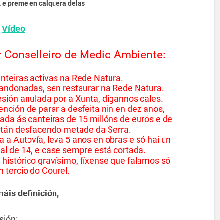
”, e preme en calquera delas
Vídeo
r Conselleiro de Medio Ambiente:
anteiras activas na Rede Natura.
bandonadas, sen restaurar na Rede Natura.
ión anulada por a Xunta, dígannos cales.
nción de parar a desfeita nin en dez anos,
ada ás canteiras de 15 millóns de euros e de
stán desfacendo metade da Serra.
 a Autovía, leva 5 anos en obras e só hai un
tal de 14, e case sempre está cortada.
histórico gravísimo, fíxense que falamos só
n tercio do Courel.
áis definición,
sión: