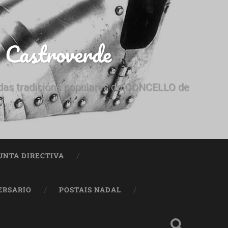
e Castroverde
e das tradicións populares do CONCELLO de
UNTA DIRECTIVA
ERSARIO
POSTAIS NADAL