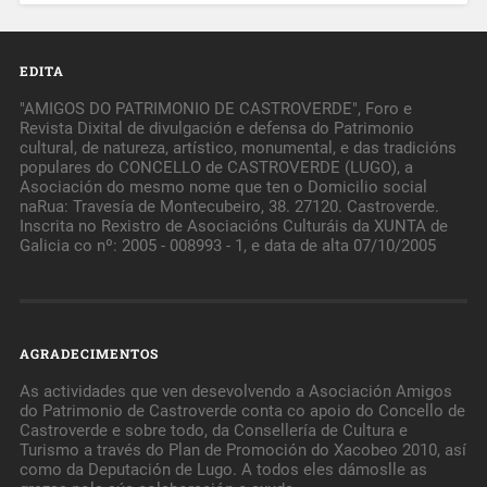
EDITA
"AMIGOS DO PATRIMONIO DE CASTROVERDE", Foro e
Revista Dixital de divulgación e defensa do Patrimonio
cultural, de natureza, artístico, monumental, e das tradicións
populares do CONCELLO de CASTROVERDE (LUGO), a
Asociación do mesmo nome que ten o Domicilio social
naRua: Travesía de Montecubeiro, 38. 27120. Castroverde.
Inscrita no Rexistro de Asociacións Culturáis da XUNTA de
Galicia co nº: 2005 - 008993 - 1, e data de alta 07/10/2005
AGRADECIMENTOS
As actividades que ven desevolvendo a Asociación Amigos
do Patrimonio de Castroverde conta co apoio do Concello de
Castroverde e sobre todo, da Consellería de Cultura e
Turismo a través do Plan de Promoción do Xacobeo 2010, así
como da Deputación de Lugo. A todos eles dámoslle as