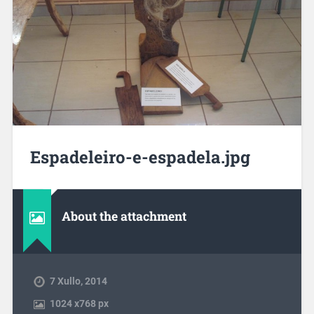
Espadeleiro-e-espadela.jpg
About the attachment
7 Xullo, 2014
1024
x
768 px