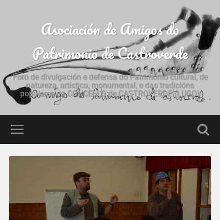
Asociación de Amigos do
Patrimonio de Castroverde
Foro de divulgación e defensa do Patrimonio cultural, de
natureza, artístico, monumental, e das tradicións
populares do CONCELLO de CASTROVERDE (LUGO)