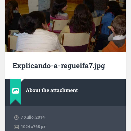
Explicando-a-regueifa7.jpg
About the attachment
7 Xullo, 2014
1024
x
768 px