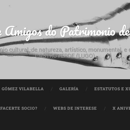
e Amigos do Patrimonio d
nio cultural, de natureza, artístico, monumental, 
CASTROVERDE (LUGO)
ª GÓMEZ VILABELLA
GALERÍA
ESTATUTOS E X
 FACERTE SOCIO?
WEBS DE INTERESE
X ANIV