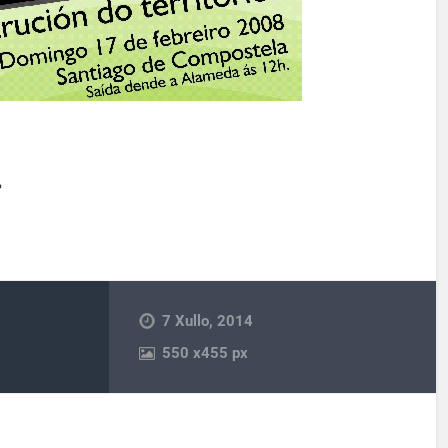
g
7 Xullo, 2014
550
x
455 px