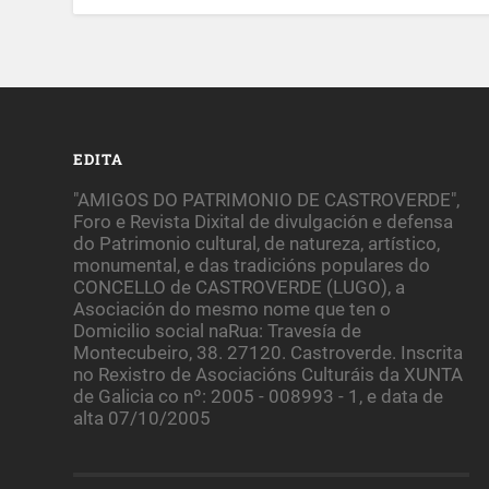
EDITA
"AMIGOS DO PATRIMONIO DE CASTROVERDE",
Foro e Revista Dixital de divulgación e defensa
do Patrimonio cultural, de natureza, artístico,
monumental, e das tradicións populares do
CONCELLO de CASTROVERDE (LUGO), a
Asociación do mesmo nome que ten o
Domicilio social naRua: Travesía de
Montecubeiro, 38. 27120. Castroverde. Inscrita
no Rexistro de Asociacións Culturáis da XUNTA
de Galicia co nº: 2005 - 008993 - 1, e data de
alta 07/10/2005