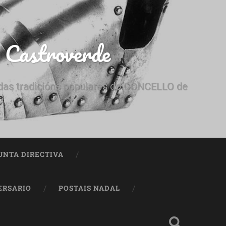
e Castroverde
e das tradicións populares do CONCELLO de
UNTA DIRECTIVA
ERSARIO
POSTAIS NADAL