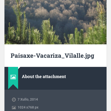
Paisaxe-Vacariza_Vilalle.jpg
About the attachment
7 Xullo, 2014
1024
x
768 px