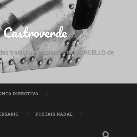
e Castroverde
e das tradicións populares do CONCELLO de
UNTA DIRECTIVA
ERSARIO
POSTAIS NADAL