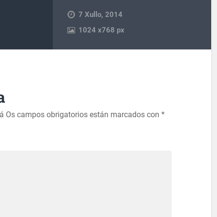
7 Xullo, 2014
1024
x
768 px
a
rá
Os campos obrigatorios están marcados con
*