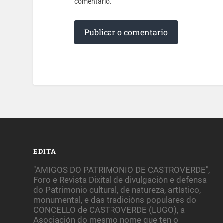
comentario.
EDITA
"AMIGOS DO PATRIMONIO DE CASTROVERDE",
Foro e Revista Dixital de divulgación e defensa
do Patrimonio cultural, de natureza, artístico,
monumental, e das tradicións populares do
CONCELLO de CASTROVERDE (LUGO), a
Asociación do mesmo nome que ten o