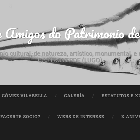
e Amigos do Patrimonio d
nio cultural, de natureza, artístico, monumental, 
CASTROVERDE (LUGO)
ª GÓMEZ VILABELLA
GALERÍA
ESTATUTOS E X
 FACERTE SOCIO?
WEBS DE INTERESE
X ANIV