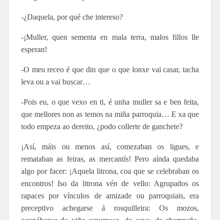
-¿Daquela, por qué che intereso?
-¡Muller, quen sementa en mala terra, malos fillos lle
esperan!
-O meu receo é que din que o que lonxe vai casar, tacha
leva ou a vai buscar…
-Pois eu, o que vexo en ti, é unha muller sa e ben feita,
que mellores non as temos na miña parroquia… E xa que
todo empeza ao dereito, ¿podo collerte de ganchete?
¡Así, máis ou menos así, comezaban os ligues, e
remataban as feiras, as mercantís! Pero aínda quedaba
algo por facer: ¡Aquela litrona, coa que se celebraban os
encontros! Iso da litrona vén de vello: Agrupados os
rapaces por vínculos de amizade ou parroquiais, era
preceptivo achegarse á rosquilleira: Os mozos,