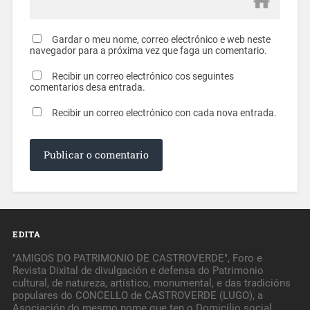
Gardar o meu nome, correo electrónico e web neste
navegador para a próxima vez que faga un comentario.
Recibir un correo electrónico cos seguintes
comentarios desa entrada.
Recibir un correo electrónico con cada nova entrada.
EDITA
"AMIGOS DO PATRIMONIO DE CASTROVERDE", Foro e
Revista Dixital de divulgación e defensa do Patrimonio
cultural, de natureza, artístico, monumental, e das tradicións
populares do CONCELLO de CASTROVERDE (LUGO), a
Asociación do mesmo nome que ten o Domicilio social