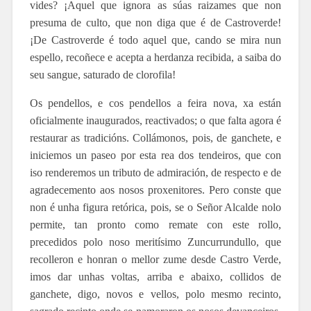
vides? ¡Aquel que ignora as súas raizames que non
presuma de culto, que non diga que é de Castroverde!
¡De Castroverde é todo aquel que, cando se mira nun
espello, recoñece e acepta a herdanza recibida, a saiba do
seu sangue, saturado de clorofila!
Os pendellos, e cos pendellos a feira nova, xa están
oficialmente inaugurados, reactivados; o que falta agora é
restaurar as tradicións. Collámonos, pois, de ganchete, e
iniciemos un paseo por esta rea dos tendeiros, que con
iso renderemos un tributo de admiración, de respecto e de
agradecemento aos nosos proxenitores. Pero conste que
non é unha figura retórica, pois, se o Señor Alcalde nolo
permite, tan pronto como remate con este rollo,
precedidos polo noso meritísimo Zuncurrundullo, que
recolleron e honran o mellor zume desde Castro Verde,
imos dar unhas voltas, arriba e abaixo, collidos de
ganchete, digo, novos e vellos, polo mesmo recinto,