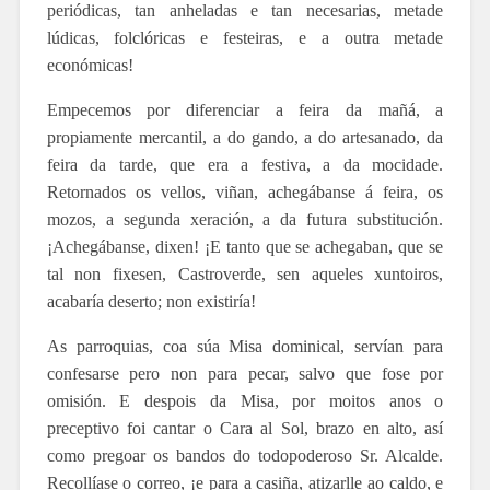
periódicas, tan anheladas e tan necesarias, metade
lúdicas, folclóricas e festeiras, e a outra metade
económicas!
Empecemos por diferenciar a feira da mañá, a
propiamente mercantil, a do gando, a do artesanado, da
feira da tarde, que era a festiva, a da mocidade.
Retornados os vellos, viñan, achegábanse á feira, os
mozos, a segunda xeración, a da futura substitución.
¡Achegábanse, dixen! ¡E tanto que se achegaban, que se
tal non fixesen, Castroverde, sen aqueles xuntoiros,
acabaría deserto; non existiría!
As parroquias, coa súa Misa dominical, servían para
confesarse pero non para pecar, salvo que fose por
omisión. E despois da Misa, por moitos anos o
preceptivo foi cantar o Cara al Sol, brazo en alto, así
como pregoar os bandos do todopoderoso Sr. Alcalde.
Recollíase o correo, ¡e para a casiña, atizarlle ao caldo, e