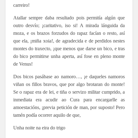
carreiro!
Atallar sempre daba resultado pois permitía algún que
outro desvío; ¡caritativo, iso si! A mirada lánguida da
moza, e os brazos forzudos do rapaz facían o resto, así
que ela, ¡miña xoia!, de agradecida e de perdidos nestes
montes do traxecto, ¡que menos que darse un bico, e tras
do bico permitirse unha aperta, así fose en pleno monte
de Venus!
Dos bicos pasábase ao namoro…, ¡e daqueles namoros
viñan os fillos bravos, que por algo brotaran do monte!
Se o rapaz era de lei, e tiña o servizo militar cumprido, a
inmediata era acudir ao Cura para encargarlle as
amoestacións, ¡previa petición de man, por suposto! Pero
tamén podía ocorrer aquilo de que,
Unha noite na eira do trigo