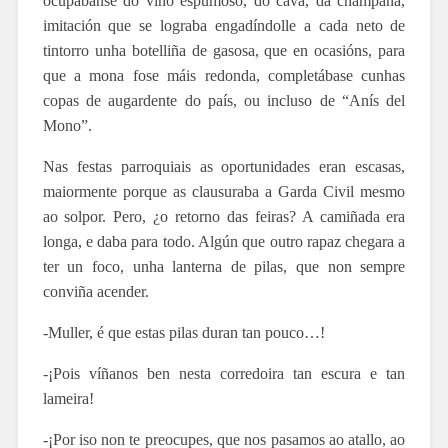
ocupábanse do viño espumoso, do cava, da champaña,
imitación que se lograba engadíndolle a cada neto de
tintorro unha botelliña de gasosa, que en ocasións, para
que a mona fose máis redonda, completábase cunhas
copas de augardente do país, ou incluso de “Anís del
Mono”.
Nas festas parroquiais as oportunidades eran escasas,
maiormente porque as clausuraba a Garda Civil mesmo
ao solpor. Pero, ¿o retorno das feiras? A camiñada era
longa, e daba para todo. Algún que outro rapaz chegara a
ter un foco, unha lanterna de pilas, que non sempre
conviña acender.
-Muller, é que estas pilas duran tan pouco…!
-¡Pois víñanos ben nesta corredoira tan escura e tan
lameira!
-¡Por iso non te preocupes, que nos pasamos ao atallo, ao