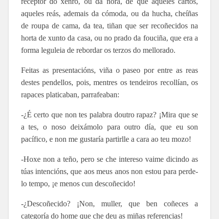
receptor do xenro, ou da nora, de que aqueles cartos,
aqueles reás, ademais da cómoda, ou da hucha, cheíñas
de roupa de cama, da tea, tiñan que ser recoñecidos na
horta de xunto da casa, ou no prado da fouciña, que era a
forma leguleia de rebordar os terzos do mellorado.
Feitas as presentacións, viña o paseo por entre as reas
destes pendellos, pois, mentres os tendeiros recollían, os
rapaces platicaban, parrafeaban:
-¿É certo que non tes palabra doutro rapaz? ¡Mira que se
a tes, o noso deixámolo para outro día, que eu son
pacífico, e non me gustaría partirlle a cara ao teu mozo!
-Hoxe non a teño, pero se che intereso vaime dicindo as
túas intencións, que aos meus anos non estou para perde-
lo tempo, ¡e menos cun descoñecido!
-¿Descoñecido? ¡Non, muller, que ben coñeces a
categoría do home que che deu as miñas referencias!