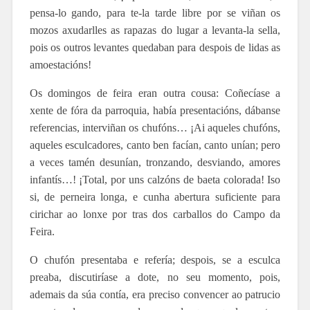
pensa-lo gando, para te-la tarde libre por se viñan os
mozos axudarlles as rapazas do lugar a levanta-la sella,
pois os outros levantes quedaban para despois de lidas as
amoestacións!
Os domingos de feira eran outra cousa: Coñecíase a
xente de fóra da parroquia, había presentacións, dábanse
referencias, interviñan os chufóns… ¡Ai aqueles chufóns,
aqueles esculcadores, canto ben facían, canto unían; pero
a veces tamén desunían, tronzando, desviando, amores
infantís…! ¡Total, por uns calzóns de baeta colorada! Iso
si, de perneira longa, e cunha abertura suficiente para
cirichar ao lonxe por tras dos carballos do Campo da
Feira.
O chufón presentaba e refería; despois, se a esculca
preaba, discutiríase a dote, no seu momento, pois,
ademais da súa contía, era preciso convencer ao patrucio