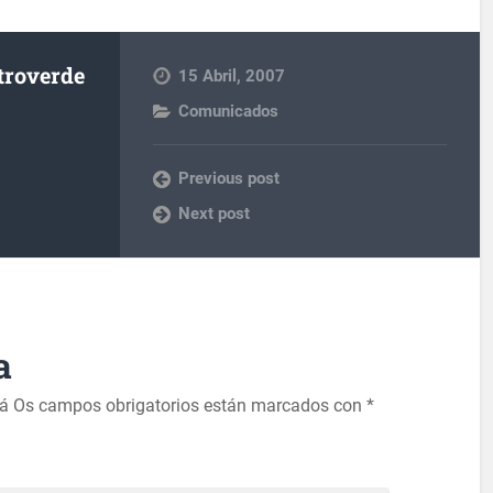
troverde
15 Abril, 2007
Comunicados
Previous post
Next post
a
rá
Os campos obrigatorios están marcados con
*