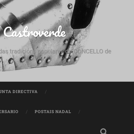
e Castroverde
e das tradicións populares do CONCELLO de
UNTA DIRECTIVA
ERSARIO
POSTAIS NADAL