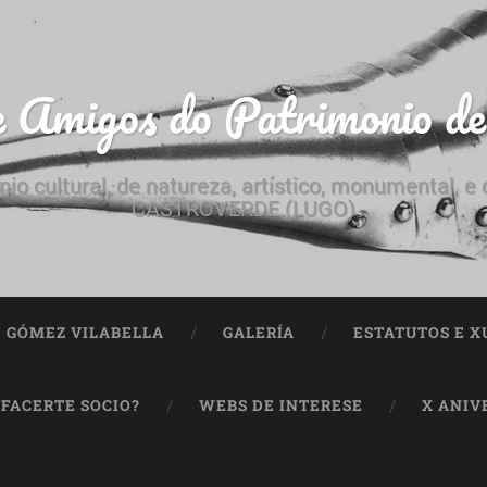
e Amigos do Patrimonio d
nio cultural, de natureza, artístico, monumental, 
CASTROVERDE (LUGO)
ª GÓMEZ VILABELLA
GALERÍA
ESTATUTOS E X
 FACERTE SOCIO?
WEBS DE INTERESE
X ANIV