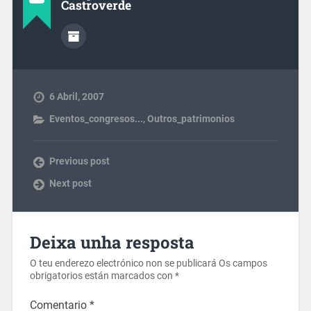
Castroverde
6 Abril, 2007
Eventos_congresos...
,
Outros_patrimonios
Previous post
Next post
Deixa unha resposta
O teu enderezo electrónico non se publicará
Os campos
obrigatorios están marcados con
*
Comentario
*