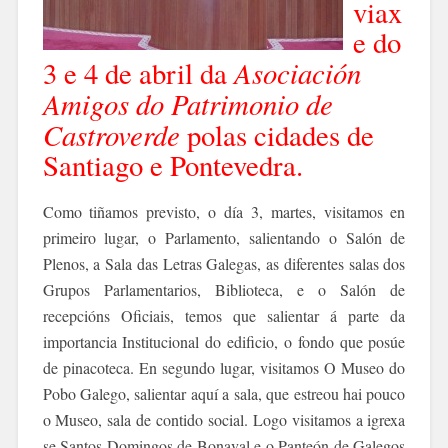
viax
e do
Asociación
3
e 4 de abril da
Amigos do Patrimonio de
Castroverde
polas cidades de
Santiago e Pontevedra.
Co
mo tiñamos previsto, o día 3, martes, visitamos en
primeiro lugar, o Parlamento, salientando o Salón de
Plenos, a Sala das Letras
Galegas, as diferentes salas dos
Grupos Parlamentarios, Biblioteca, e o Salón de
recepcións Oficiais, temos
que salientar á parte da
impo
rtancia Institucional do edificio, o fondo que posúe
de pinacoteca. En segundo lugar, visitamos
O Museo do
Pobo Galego, salientar aquí a sala, que estreou hai pouco
o Museo, sala de contido social.
Logo visitamos a igrexa
se Santos Domingos de Bonaval e o Panteón de Galegos