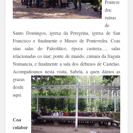
Pontev
e
dra;
ru
ínas
de
Santo Domingos, igrexa da Peregrina, igrexa de San
Francisco e finalmente o Museo de Pontevedra. Coas
súas salas do Paleo
lítico, época castrexa…, sal
as
relacionadas co mar; ponte de mando, cámara da fragata
Numancia, e finalmente a sala dos debuxos de Castelao.
Acompañounos nesta visita,
Sabela, a quen
dámos as
grazas
desde
aquí.
Coa
colabor