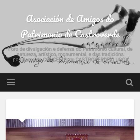
Asociación de Amigos do
Patrimonio de Castroverde
Foro de divulgación e defensa do Patrimonio cultural, de
natureza, artístico, monumental, e das tradicións
populares do CONCELLO de CASTROVERDE (LUGO)