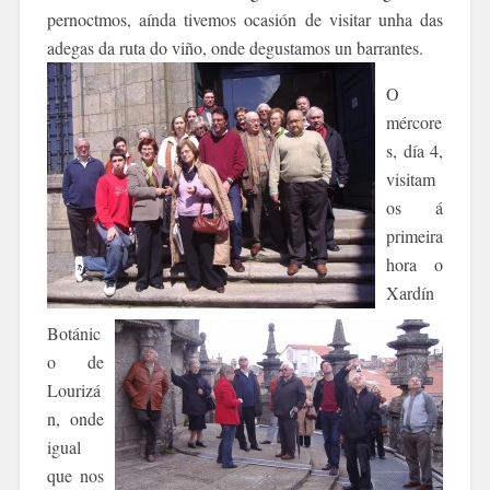
pernoctmos, aínda tivemos ocasión de visitar unha das
adegas da ruta d
o viño, onde degustamos un barrantes.
O
mércore
s, día 4,
visitam
os á
primeira
hora o
Xardín
Botánic
o de
Lourizá
n, onde
igual
que nos