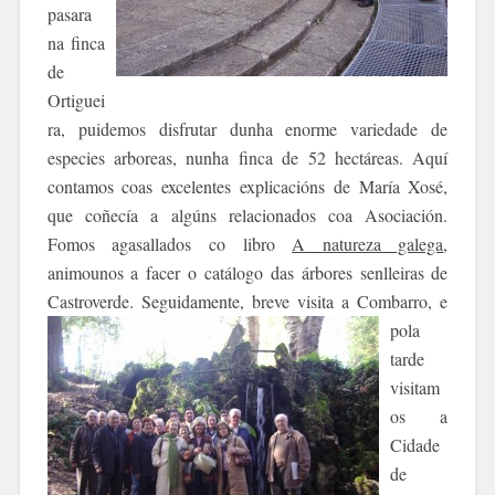
pasara
na finca
de
Ortiguei
ra, puidemos disfrutar dunha enorme variedade de
especies arboreas, nunha finca de 52 hectáreas. Aquí
contamos coas excelentes e
xplicacións de María Xosé,
que coñecía a algúns relacionados coa Asociación.
Fomos agasallados co libro
A natureza galega
,
animounos a facer o catálogo das árbores senlleiras de
Castroverde.
Seguidamente, breve visita a Combarro, e
pola
tarde
visitam
os a
Cidade
de