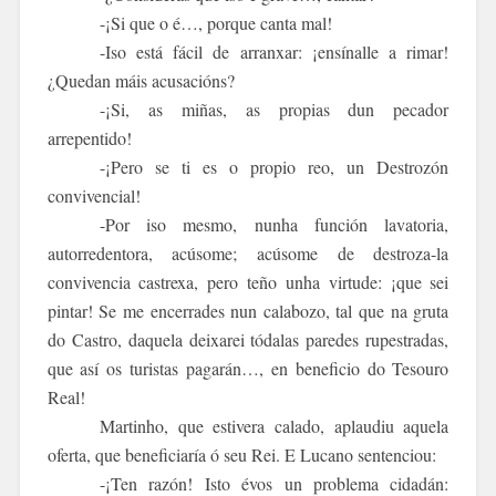
-¡Si que o é…, porque canta mal!
-Iso está fácil de arranxar: ¡ensínalle a rimar!
¿Quedan máis acusacións?
-¡Si, as miñas, as propias dun pecador
arrepentido!
-¡Pero se ti es o propio reo, un
Destrozón
convivencial!
-Por iso mesmo, nunha función lavatoria,
autorredentora, acúsome; acúsome de destroza-la
convivencia castrexa, pero teño unha virtude: ¡que sei
pintar! Se me encerrades nun calabozo, tal que na gruta
do Castro, daquela deixarei tódalas paredes rupestradas,
que así os turistas pagarán…, en beneficio do Tesouro
Real!
Martinho, que estivera calado, aplaudiu aquela
oferta, que beneficiaría ó seu Rei. E Lucano sentenciou:
-¡Ten razón! Isto évos un problema cidadán: