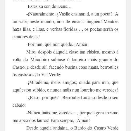
-Estes xa son de Deus…
-¡Naturalmente! ¿Vaslle ensinar, ti, a un poeta? ¡A
un vate, neste mundo, non lle ensina ninguén! Mentres
haxa lilas, e liras, e verbas floridas…, os poetas serán os
cantores delas!
-Por min, que non quede. ¡Amén!
Miro, despois daquela clase tan clásica, mesmo á
volta do Miradoiro subiuse ó loureiro máis grande do
Castro, e desde alí, facendo bucina coas mans, berroulles
ós castrexos do Val Verde:
-¡Mirádeme, meus amigos; ollade para min, que
aquí estou subido, e nunca máis nun loureiro me veredes!
-¿E iso, por qué? –Berroulle Lucano desde o seu
cabalo.
-Nunca máis me veredes…, porque agora mesmo
me apeo dos lauros! Para sempre, ¡Amén!
Desde aquela andaina, o Bardo do Castro Verde