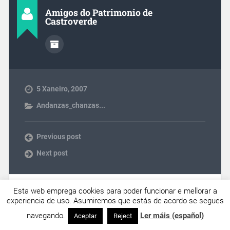
Amigos do Patrimonio de
Castroverde
5 Xaneiro, 2007
Andanzas_chanzas...
Previous post
Next post
Esta web emprega cookies para poder funcionar e mellorar a
Deixa unha resposta
experiencia de uso. Asumiremos que estás de acordo se segues
O teu enderezo electrónico non se publicará
Os campos
navegando.
Ler máis (español)
Aceptar
Reject
obrigatorios están marcados con
*