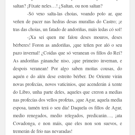
saltan? ¡Fíxate neles…! ¿Saltan, ou non saltan?
-Só vexo salta-las choias, voando polo ar, que
veñen de pacer nas hedras desas murallas do Castro; ¡e
tras das choias, un fatado de andoriñas, máis ledas có sol!
-¡Xa sei quen me falou deses mouros, deses
bérberes! Foron as andoriñas, ¡que teñen por aló o seu
pazo invernal! ¿Coidas que só veranean os fillos do Rei?
As andoriñas gánanche niso, ¡que primeiro invernan, e
despois veranean! Por algo saben moitas cousas, do
aquén e do alén dese estreito bérber. De Oriente virán
novas profecías, novos vaticinios, que acenderán á xente
do Libro, unha parte deles, aqueles que creron a medias
nas profecías dos vellos profetas, ¡que Agar, aquela media
esposa, tamén terá o seu día! Daquela os fillos de Agar,
medio renegados, medio relegados, predicarán…, ¡ata
Covadonga, e non máis, que eles non son suevos, e
tremerán de frío nas nevaradas!