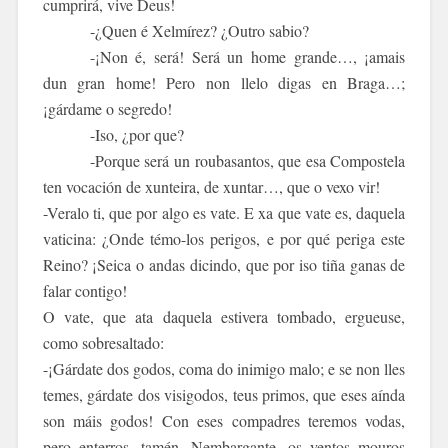
cumprirá, vive Deus!
-¿Quen é Xelmírez? ¿Outro sabio?
-¡Non é, será! Será un home grande…, ¡amais
dun gran home! Pero non llelo digas en Braga…;
¡gárdame o segredo!
-Iso, ¿por que?
-Porque será un roubasantos, que esa Compostela
ten vocación de xunteira, de xuntar…, que o vexo vir!
-Veralo ti, que por algo es vate. E xa que vate es, daquela
vaticina: ¿Onde témo-los perigos, e por qué periga este
Reino? ¡Seica o andas dicindo, que por iso tiña ganas de
falar contigo!
O vate, que ata daquela estivera tombado, ergueuse,
como sobresaltado:
-¡Gárdate dos godos, coma do inimigo malo; e se non lles
temes, gárdate dos visigodos, teus primos, que eses aínda
son máis godos! Con eses compadres teremos vodas,
pero enterros, tamén. Nembargante, os ventos mouros