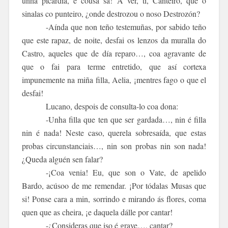
unha picardía, é cousa sa! A ver, ti, Canteiro, que o
sinalas co punteiro, ¿onde destrozou o noso Destrozón?
-Aínda que non teño testemuñas, por sabido teño
que este rapaz, de noite, desfai os lenzos da muralla do
Castro, aqueles que de día reparo…, coa agravante de
que o fai para terme entretido, que así cortexa
impunemente na miña filla, Aelia, ¡mentres fago o que el
desfai!
Lucano, despois de consulta-lo coa dona:
-Unha filla que ten que ser gardada…, nin é filla
nin é nada! Neste caso, querela sobresaída, que estas
probas circunstanciais…, nin son probas nin son nada!
¿Queda alguén sen falar?
-¡Coa venia! Eu, que son o Vate, de apelido
Bardo, acúsoo de me remendar. ¡Por tódalas Musas que
si! Ponse cara a min, sorrindo e mirando ás flores, coma
quen que as cheira, ¡e daquela dálle por cantar!
-¿Consideras que iso é grave…, cantar?