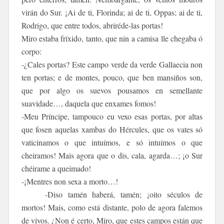
virán do Sur. ¡Ai de ti, Florinda; ai de ti, Oppas; ai de ti,
Rodrigo, que entre todos, abriréde-las portas!
Miro estaba fríxido, tanto, que nin a camisa lle chegaba ó
corpo:
-¿Cales portas? Este campo verde da verde Gallaecia non
ten portas; e de montes, pouco, que ben mansiños son,
que por algo os suevos pousamos en semellante
suavidade…, daquela que enxames fomos!
-Meu Príncipe, tampouco eu vexo esas portas, por altas
que fosen aquelas xambas do Hércules, que os vates só
vaticinamos o que intuímos, e só intuímos o que
cheiramos! Mais agora que o dis, cala, agarda…; ¡o Sur
chéirame a queimado!
-¡Mentres non sexa a morto…!
-Diso tamén haberá, tamén; ¡oito séculos de
mortos! Mais, como está distante, polo de agora falemos
de vivos. ¿Non é certo, Miro, que estes campos están que