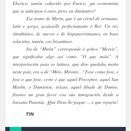
Eborico, tamén coñecido por Eurico, ¡un economista
que se anticipou ó euro, pero, en diminutivo!
Ese nome de Mirón, que é un cóctel de xermano,
latín e grego, acaíaselle perfectamente ó Rei: Un rei,
simultáneo, de suevos e de hispanorromanos, en boas
relacións, tamén, cos bizantinos.
Iso de “Mirón” corresponde ó gótico “Mereis”,
que significaba algo así como “O que máis”. A
interpretación para os latinos, que diso quedaba moito
neste país, era a de “Miro, Mironis…! Fose como fose, e
fose o que fose, certo é que aquel Preceptor, aquel San
Martín, o Dumiense, séxase, aquel Abade de Dumio,
fíxonos un gran favor coa súa inmigración desde a
lonxana Panonia. ¡Que Deus llo pague…, e que reparta!
FIN