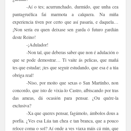
-Aí o tes; acurrunchado, durmido, que unha cea
pantagruélica fai marmota a calquera. Na miña
experiencia tiven por certo que así pasaría, e daquela…
¡Non sería eu quen deixase sen garda ó futuro gardián
deste Reino!
-¡Adulador!
-Non tal, que deberas saber que non é adulación o
que se pode demostrar… Ti vaite ás pelicas, que mañá
tes que estudar; ¡tes que seguir estudando, que esa é a túa
obriga real!
-Niso, por moito que sexas o San Martinho, non
concordo, que isto de vixia-lo Castro, albiscando por tras
das ameas, dá ocasión para pensar. ¿Ou quére-la
exclusiva?
-Xa que queres pensar, fagámolo, ámbolos dous a
porfía. ¿Ves esa Lúa tan chea e tan branca, que a pouco
reloce coma o sol? Aí onde a ves viaxa máis cá min, que