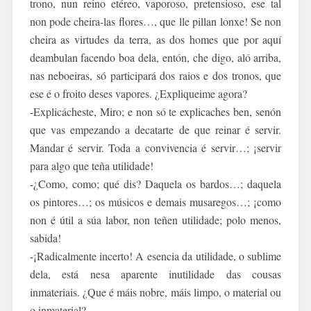
trono, nun reino etéreo, vaporoso, pretensioso, ese tal
non pode cheira-las flores…, que lle pillan lonxe! Se non
cheira as virtudes da terra, as dos homes que por aquí
deambulan facendo boa dela, entón, che digo, aló arriba,
nas neboeiras, só participará dos raios e dos tronos, que
ese é o froito deses vapores. ¿Expliqueime agora?
-Explicácheste, Miro; e non só te explicaches ben, senón
que vas empezando a decatarte de que reinar é servir.
Mandar é servir. Toda a convivencia é servir…; ¡servir
para algo que teña utilidade!
-¿Como, como; qué dis? Daquela os bardos…; daquela
os pintores…; os músicos e demais musaregos…; ¡como
non é útil a súa labor, non teñen utilidade; polo menos,
sabida!
-¡Radicalmente incerto! A esencia da utilidade, o sublime
dela, está nesa aparente inutilidade das cousas
inmateriais. ¿Que é máis nobre, máis limpo, o material ou
o inmaterial?