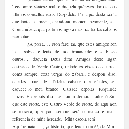
Teodomiro séntese mal, e daquela quérevos dar os seus
últimos consellos reais. Despídete, Príncipe, desta xente
que tanto te aprecia; abandona, momentaneamente, esta
Comunidade, que partimos, agora mesmo, tra-los cabalos
permutar.
-¿Á presa…? Non farei tal, que estes amigos son
leais: sabios e leais, de toda irmandade; e se busco
outros…, daquela Deus dirá! Amigos deste lugar,
castrexos do Verde Castro, untade os eixes dos carros,
coma sempre, coas vergas do xabaril; e despois diso,
cabalos aparellade. Tódolos cabalos que teñades, sen
esquece-lo meu branco. Calzade espolas. Requiride
lanzas. E despois diso, sen outra demora, todos ó Sur,
que este Norte, este Castro Verde do Norte, de aquí non
se moverá, que para sempre será o marco e maila
referencia da miña herdade. ¡Miña escola será!
Aquí remata a…, ¡a historia, que lenda non é!, do Miro,