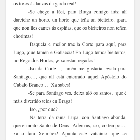
os toxos ás lanzas da garda real!
-Se chego a Rei, para Braga comigo irás; alí
dareiche un horto, un horto que teña un bieiteiro, ¡para
que non lles cantes ás espiñas, que os bieiteiros non teñen
chorimas!
-Daquela é mellor trae-la Corte para aquí, para
Lugo, ¡que tamén é
Gallaecia
! En Lugo temos bieiteiros,
no Rego dos Hortos, ¡e xa están regados!
-Iso da Corte…, tamén me gustaría levala para
Santiago…, que alí está enterrado aquel Apóstolo do
Cabalo Branco… ¡Xa sabes!
-Se para Santiago ves, deixa aló os santos, ¡que é
máis divertido telos en Braga!
-Iso, ¿por que?
-Na terra da raíña Lupa, con Santiago abonda,
que é moito Santo de Deus! Ademais, iso, co tempo…,
xa o fará Xelmírez! Apunta este vaticinio, que se