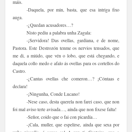
máis.
-Daquela, por min, basta, que esa intriga fixo
auga.
-¿Quedan acusadores…?
Nisto pediu a palabra unha Zagala:
-¡Servidora! Das ovellas, gardiana, e de nome,
Pastora. Este
Destrozón
tenme os nervios tensados, que
me di, a miúdo, que vén o lobo, que está chegando, e
daquela collo medo e afalo ás ovellas para os cortellos do
Castro.
-¿Cantas ovellas che comeron…? ¡Cóntaas e
declara!
-¡Ningunha, Conde Lucano!
-Nese caso, desta querela non farei caso, que non
foi mal aviso terte avisada…, aínda que non fixese falta!
-Señor, coido que o fai con picardía…
-¡Cala, muller, que espelirse, aínda que sexa por