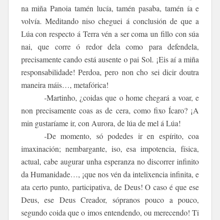
na miña Panoia tamén lucía, tamén pasaba, tamén ía e
volvía. Meditando niso cheguei á conclusión de que a
Lúa con respecto á Terra vén a ser coma un fillo con súa
nai, que corre ó redor dela como para defendela,
precisamente cando está ausente o pai Sol. ¡Eis aí a miña
responsabilidade! Perdoa, pero non cho sei dicir doutra
maneira máis…, metafórica!
-Martinho, ¿coidas que o home chegará a voar, e
non precisamente coas as de cera, como fixo Ícaro? ¡A
min gustaríame ir, con Aurora, de lúa de mel á Lúa!
-De momento, só podedes ir en espírito, coa
imaxinación; nembargante, iso, esa impotencia, física,
actual, cabe augurar unha esperanza no discorrer infinito
da Humanidade…, ¡que nos vén da intelixencia infinita, e
ata certo punto, participativa, de Deus! O caso é que ese
Deus, ese Deus Creador, sópranos pouco a pouco,
segundo coida que o imos entendendo, ou merecendo! Ti