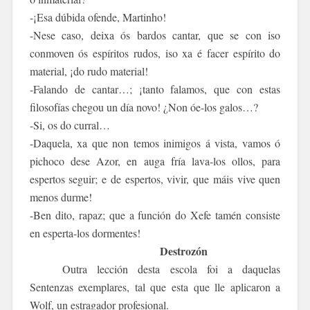
-¡Esa dúbida ofende, Martinho!
-Nese caso, deixa ós bardos cantar, que se con iso
conmoven ós espíritos rudos, iso xa é facer espírito do
material, ¡do rudo material!
-Falando de cantar…; ¡tanto falamos, que con estas
filosofías chegou un día novo! ¿Non óe-los galos…?
-Si, os do curral…
-Daquela, xa que non temos inimigos á vista, vamos ó
pichoco dese Azor, en auga fría lava-los ollos, para
espertos seguir; e de espertos, vivir, que máis vive quen
menos durme!
-Ben dito, rapaz; que a función do Xefe tamén consiste
en esperta-los dormentes!
Destrozón
Outra lección desta
escola
foi a daquelas
Sentenzas exemplares, tal que esta que lle aplicaron a
Wolf, un estragador profesional.