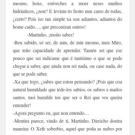
mesmo, hoxe, estiveches a moer neses muíños
hidráulicos, ¿non? E leváste-lo froito nun carro de rodas,
¿certo? Pois iso tan simple xa son adiantos, adiantos do
home caído…, que preconizan outros!
-Martinho, ¡moito sabes!
-Ben sabido, só sei, de min, de min mesmo, meu Miro,
que teño capacidade de aprender. Tamén sei que ese
pouco que sei indícame que é tantísimo o que se pode
chegar a saber, que aínda non sei nada, ou case nada, do
que se pode saber.
-Xa que logo, ¿sabes que estou pensando? ¡Pois que coa
natural humildade que téde-los sabios, os sabios e mailos
santos, moi humilde ten que ser o Rei que vos queira
entender!
-Agora pregunto eu, que non entendo…
-Mentira parece, vindo de ti, Martinho. Direicho doutra
maneira: O Xefe soberbio, aquel que poña as nubes por