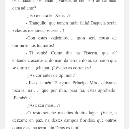
os cidadáns, os teñan. ¿Paréceche ben isto de camiñar
cara adiante?
-¿Iso evitará ter Xefe…?
-¡Tranquilo, que tamén farán falla! Daquela serán
xefes os mellores, os ases…!
-Con estes vaticinios…, ¡non será cousa de
durmirse nos loureiros!
-¡Ti verás! Como din na Fisterra, que alí
entenden, asemade, do mar, da terra e do ar, camarón que
se durme…, ¡chaput! ¡Lévano as correntes!
-¿As correntes de opinión?
-¡Esas, tamén! E agora, Príncipe Miro, déixame
toca-la lira…, ¡que por min, para rei, estás aprobado!
¡Parabéns!
-¿Así; sen máis…?
-O resto sonche materias doutro lugar. ¡Vaite, e
déixame en paz, na destes campos floridos, que outros
coma eles, na terra, nin Deus os fará!