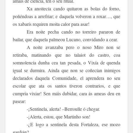
amais de ciencia, ten o seu ritual.
Xa anoitecía cando quitaron as bolas do forno,
poñéndoas a arrefriar; e daquela volveron a roxar…, que
os xabarís requiren moita calor para asar!
Era noite pecha cando no torreiro pararon de
bailar, que daquela palmeou Lucano, convidando a cear.
A noite avanzaba pero o noso Miro non se
retiraba, matinando que no talaiot do castro, coa
somnolencia dunha cea tan pesada, o Vixía de quenda
igual se durmira. Aínda que non se coñecían inimigos
declarados daquela Comunidade, el aprendera no seu
escolar que ata os santos tiveron contrarios, e que
cumpría vixiar! Sen máis dubidar, cara ás ameas deu en
pasear:
-¡Sentinela, alerta! –Berroulle ó chegar.
-¡Alerta, estou, que Martinho son!
-¿E logo a sentinela desta Fortaleza, ese mozo
gardián?