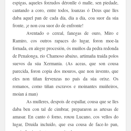
espigas, aqueles forzudos déronlle ó malle, sen piedade,
cantando a coro, entre todos, loanzas ó Deus que lles
daba aquel pan de cada día, día a día, coa suor da súa
fronte, ¡e non coa suor do de enfronte!
Aventado o cereal, fanegas de ouro, Miro e
Ramiro, cos outros rapaces do lugar, foron moe-la
fornada, en alegre procesión, ós muíños da pedra redonda
de Penalonga, río Chamoso abaixo, artimaña traída polos
suevos da súa Xermania. (As aceas, que son cousa
parecida, foron copia dos mouros, que non invento, que
eles non tiñan fervenzas no país da súa orixe. Os
romanos, como tiñan escravos e moinantes muiñeiros,
moían á man)
As mulleres, despois de espallar, cousa que se lles
daba ben con tal de cimbrar, prepararon as artesas de
amasar. En canto ó forno, roxou Lucano, cos vellos do
lugar, Druída incluído, que esa cousa de face-lo pan,