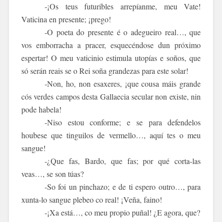
-¡Os teus futuribles arrepíanme, meu Vate!
Vaticina en presente; ¡prego!
-O poeta do presente é o adegueiro real…, que
vos emborracha a pracer, esquecéndose dun próximo
espertar! O meu vaticinio estimula utopías e soños, que
só serán reais se o Rei soña grandezas para este solar!
-Non, ho, non esaxeres, ¡que cousa máis grande
cós verdes campos desta
Gallaecia
secular non existe, nin
pode habela!
-Niso estou conforme; e se para defendelos
houbese que tinguilos de vermello…, aquí tes o meu
sangue!
-¿Que fas, Bardo, que fas; por qué corta-las
veas…, se son túas?
-So foi un pinchazo; e de ti espero outro…, para
xunta-lo sangue plebeo co real! ¡Veña, faino!
-¡Xa está…, co meu propio puñal! ¿E agora, que?