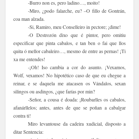
-Burro non es, pero ladino…, moito!
-Miro, ¿podo falarche, eu? –O fillo de Gontrán,
coa man alzada.
-Si, Ramiro, meu Conselleiro
in
pectore
; ¡dime!
-O
Destrozón
dixo que é pintor, pero omitiu
especificar que pinta cabalos, e tan ben o fai que llos
quita ó mellor cabaleiro…, mesmo de entre as pernas! ¡Ti
xa me entendes!
-¡Oh! Iso cambia a cor do asunto. ¡Vexamos,
Wolf, vexamos! No hipotético caso de que eu chegue a
reinar, e se daquela me atacasen os Vándalos, sexan
silingos ou asdingos, ¿que farías por min?
-Señor, a cousa é doada: ¡Roubarlles os cabalos,
afanárllelos; antes, antes de que se poñan a cabalgar
contra ti!
Miro levantouse da cadeira xudicial, disposto a
ditar Sentencia: