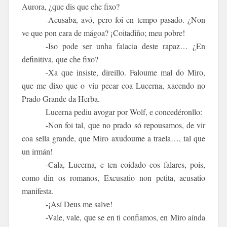
Aurora, ¿que dis que che fixo?
-Acusaba, avó, pero foi en tempo pasado. ¿Non
ve que pon cara de mágoa? ¡Coitadiño; meu pobre!
-Iso pode ser unha falacia deste rapaz… ¿En
definitiva, que che fixo?
-Xa que insiste, direillo. Faloume mal do Miro,
que me dixo que o viu pecar coa Lucerna, xacendo no
Prado Grande da Herba.
Lucerna pediu avogar por Wolf, e concedéronllo:
-Non foi tal, que no prado só repousamos, de vir
coa sella grande, que Miro axudoume a traela…, tal que
un irmán!
-Cala, Lucerna, e ten coidado cos falares, pois,
como din os romanos,
Excusatio
non
petita
,
acusatio
manifesta
.
-¡Así Deus me salve!
-Vale, vale, que se en ti confiamos, en Miro aínda