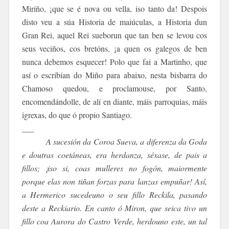
Miriño, ¡que se é nova ou vella, iso tanto da! Despois
disto veu a súa Historia de maiúculas, a Historia dun
Gran Rei, aquel Rei
sueborun
que tan ben se levou cos
seus veciños, cos bretóns, ¡a quen os galegos de ben
nunca debemos esquecer! Polo que fai a Martinho, que
así o escribían do Miño para abaixo, nesta bisbarra do
Chamoso quedou, e proclamouse, por Santo,
encomendándolle, de alí en diante, máis parroquias, máis
igrexas, do que ó propio Santiago.
___
A sucesión da Coroa Sueva, a diferenza da Goda
e doutras coetáneas, era herdanza, séxase, de pais a
fillos; ¡iso si, coas mulleres no fogón, maiormente
porque elas non tiñan forzas para lanzas empuñar! Así,
a Hermerico sucedeuno o seu fillo Reckila, pasando
deste a Reckiario. En canto ó Miron, que seica tivo un
fillo coa Aurora do Castro Verde, herdouno este, un tal