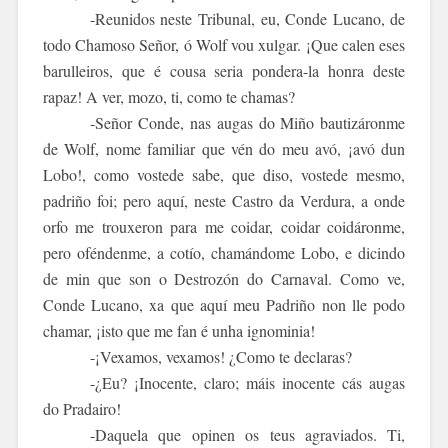
-Reunidos neste Tribunal, eu, Conde Lucano, de
todo Chamoso Señor, ó Wolf vou xulgar. ¡Que calen eses
barulleiros, que é cousa seria pondera-la honra deste
rapaz! A ver, mozo, ti, como te chamas?
-Señor Conde, nas augas do Miño bautizáronme
de Wolf, nome familiar que vén do meu avó, ¡avó dun
Lobo!, como vostede sabe, que diso, vostede mesmo,
padriño foi; pero aquí, neste Castro da Verdura, a onde
orfo me trouxeron para me coidar, coidar coidáronme,
pero oféndenme, a cotío, chamándome Lobo, e dicindo
de min que son o
Destrozón
do
Carnaval
. Como ve,
Conde Lucano, xa que aquí meu Padriño non lle podo
chamar, ¡isto que me fan é unha ignominia!
-¡Vexamos, vexamos! ¿Como te declaras?
-¿Eu? ¡Inocente, claro; máis inocente cás augas
do Pradairo!
-Daquela que opinen os teus agraviados. Ti,