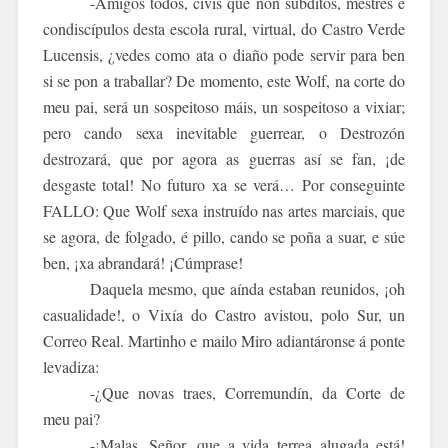
-Amigos todos,
civis
que non súbditos, mestres e
condiscípulos desta escola rural, virtual, do Castro Verde
Lucensis, ¿vedes como ata o diaño pode servir para ben
si se pon a traballar? De momento, este Wolf, na corte do
meu pai, será un sospeitoso máis, un sospeitoso a vixiar;
pero cando sexa inevitable guerrear, o
Destrozón
destrozará, que por agora as guerras así se fan, ¡de
desgaste total! No futuro xa se verá… Por conseguinte
FALLO: Que Wolf sexa instruído nas artes marciais, que
se agora, de folgado, é pillo, cando se poña a suar, e súe
ben, ¡xa abrandará! ¡Cúmprase!
Daquela mesmo, que aínda estaban reunidos, ¡oh
casualidade!, o Vixía do Castro avistou, polo Sur, un
Correo Real. Martinho e mailo Miro adiantáronse á ponte
levadiza:
-¿Que novas traes, Corremundín, da Corte de
meu pai?
-¡Malas, Señor, que a vida terrea alugada está!