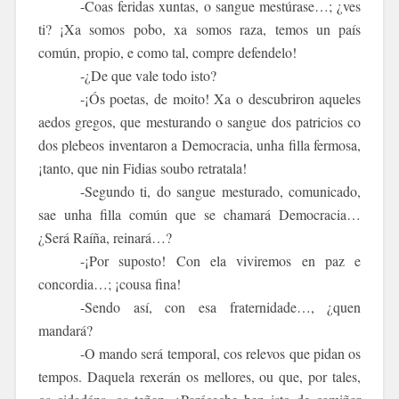
-Coas feridas xuntas, o sangue mestúrase…; ¿ves
ti? ¡Xa somos pobo, xa somos raza, temos un país
común, propio, e como tal, compre defendelo!
-¿De que vale todo isto?
-¡Ós poetas, de moito! Xa o descubriron aqueles
aedos gregos, que mesturando o sangue dos patricios co
dos plebeos inventaron a Democracia, unha filla fermosa,
¡tanto, que nin Fidias soubo retratala!
-Segundo ti, do sangue mesturado, comunicado,
sae unha filla común que se chamará Democracia…
¿Será Raíña, reinará…?
-¡Por suposto! Con ela viviremos en paz e
concordia…; ¡cousa fina!
-Sendo así, con esa fraternidade…, ¿quen
mandará?
-O mando será temporal, cos relevos que pidan os
tempos. Daquela rexerán os mellores, ou que, por tales,