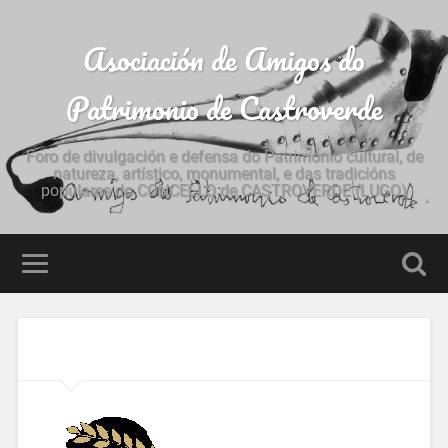
Asociación de Amigos do
Patrimonio de Castroverde
Foro de divulgación e defensa do Patrimonio cultural, de
natureza, artístico, monumental, e das tradicións
populares do CONCELLO de CASTROVERDE (LUGO)