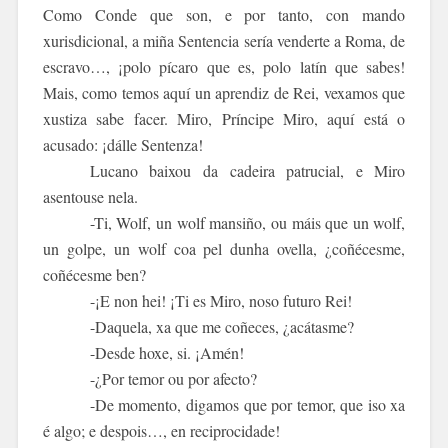
Como Conde que son, e por tanto, con mando
xurisdicional, a miña Sentencia sería venderte a Roma, de
escravo…, ¡polo pícaro que es, polo
latín
que sabes!
Mais, como temos aquí un aprendiz de Rei, vexamos que
xustiza sabe facer. Miro, Príncipe Miro, aquí está o
acusado: ¡dálle Sentenza!
Lucano baixou da cadeira patrucial, e Miro
asentouse nela.
-Ti, Wolf, un wolf mansiño, ou máis que un wolf,
un golpe, un wolf coa pel dunha ovella, ¿coñécesme,
coñécesme ben?
-¡E non hei! ¡Ti es Miro, noso futuro Rei!
-Daquela, xa que me coñeces, ¿acátasme?
-Desde hoxe, si. ¡Amén!
-¿Por temor ou por afecto?
-De momento, digamos que por temor, que iso xa
é algo; e despois…, en reciprocidade!