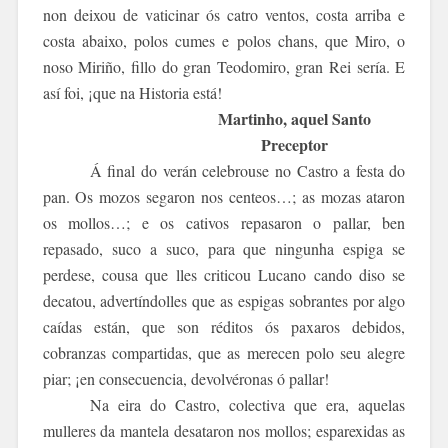
non deixou de vaticinar ós catro ventos, costa arriba e
costa abaixo, polos cumes e polos chans, que Miro, o
noso Miriño, fillo do gran Teodomiro, gran Rei sería. E
así foi, ¡que na Historia está!
Martinho, aquel Santo
Preceptor
Á final do verán celebrouse no Castro a festa do
pan. Os mozos segaron nos centeos…; as mozas ataron
os mollos…; e os cativos repasaron o pallar, ben
repasado, suco a suco, para que ningunha espiga se
perdese, cousa que lles criticou Lucano cando diso se
decatou, advertíndolles que as espigas sobrantes por algo
caídas están, que son réditos ós paxaros debidos,
cobranzas compartidas, que as merecen polo seu alegre
piar; ¡en consecuencia, devolvéronas ó pallar!
Na eira do Castro, colectiva que era, aquelas
mulleres da mantela desataron nos mollos; esparexidas as