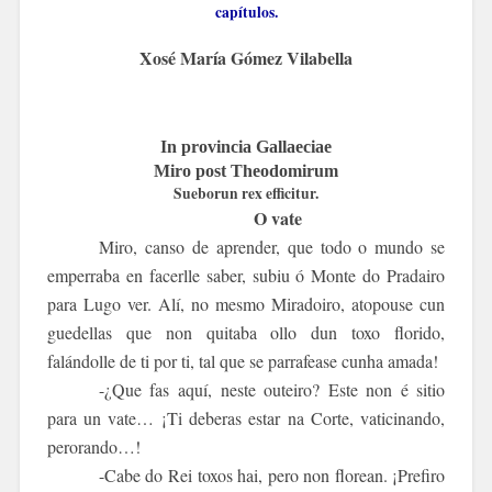
capítulos.
Xosé María Gómez Vilabella
In provincia Gallaeciae
Miro post Theodomirum
Sueborun rex efficitur.
O vate
Miro, canso de aprender, que todo o mundo se
emperraba en facerlle saber, subiu ó Monte do Pradairo
para Lugo ver. Alí, no mesmo Miradoiro, atopouse cun
guedellas que non quitaba ollo dun toxo florido,
falándolle de ti por ti, tal que se parrafease cunha amada!
-¿Que fas aquí, neste outeiro? Este non é sitio
para un vate… ¡Ti deberas estar na Corte, vaticinando,
perorando…!
-Cabe do Rei toxos hai, pero non florean. ¡Prefiro