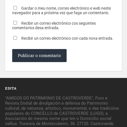
Gardar o meu nome, correo electrónico e web neste
navegador para a próxima vez que faga un comentario.
Recibir un correo electrónico cos seguintes
comentarios desa entrada.
Recibir un correo electrónico con cada nova entrada.
EDITA
"AMIGOS DO PATRIMONIO DE CASTROVERDE", Foro e
Revista Dixital de divulgación e defensa do Patrimonio
cultural, de natureza, artístico, monumental, e das tradicións
populares do CONCELLO de CASTROVERDE (LUGO), a
Asociación do mesmo nome que ten o Domicilio social
naRua: Travesía de Montecubeiro, 38. 27120. Castroverde.