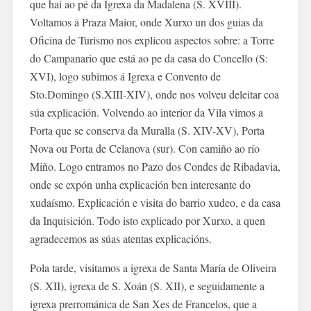
que hai
ao p
é da Igrexa da Madalena (S. XVIII).
Voltamos á Praza Maior, onde Xurxo un dos guias da
Oficina de Turismo nos explicou aspectos sobre: a Torre
do Campanario que está ao pe da casa do Concello (S:
XVI), logo subimos á Igrexa
e Convento de
Sto.Domingo (S.XIII-XI
V), onde nos volveu deleitar coa
súa explicación. Volvendo ao interior da Vila vimos a
Porta que se conserva da Muralla (S. XIV-XV), Porta
Nova ou Porta de Celanova (sur). Con camiño ao río
Miño. Logo entramos no Pazo dos Condes de Ribadavia,
onde se expón unha explicación ben interesante do
xudaísmo. Explicación e visita do barrio xudeo, e da casa
da Inquisición. Todo isto explicado por Xurxo, a quen
agradecemos as súas atentas explicacións.
Pola tarde, visitamos a igrexa de Santa María de Oliveira
(S. XII), igrexa de S. Xoán (S. XII), e seguidamente a
igrexa prerrománica de San Xes de France
los, que a