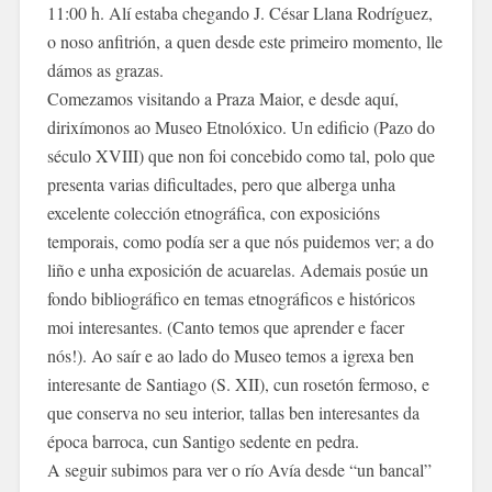
11:00 h. Alí estaba chegando J. César Llana Rodríguez,
o noso anfitrión, a quen desde este primeiro momento, lle
dámos as grazas.
Comezamos visitando a Praza Maior, e desde aquí,
dirixímonos ao Museo Etnolóxico. Un edificio (Pazo do
século XVIII) que non foi concebido como tal, polo que
presenta varias dificultades, pero que alberga unha
excelente colección etnográfica, con exposicións
temporais, como podía ser a que nós puidemos ver; a do
liño e unha exposición de acuarelas. Ademais posúe un
fondo bibliográfico en temas etnográficos e históricos
moi interesantes. (Canto temos que aprender e facer
nós!). Ao saír e ao lado do Museo temo
s a igrexa ben
interesante de Santiago (S. XII), cun rosetón fermoso, e
que conserva no seu interior, tallas ben interesantes da
época barroca, cun Santigo sedente en pedra.
A seguir subimos para ver o río Avía desde “un bancal”