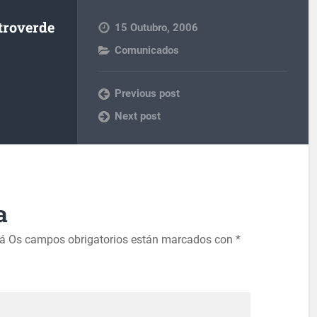
troverde
15 Outubro, 2006
Comunicados
Previous post
Next post
a
rá
Os campos obrigatorios están marcados con
*