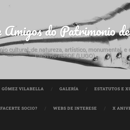
e Amigos do Patrimonio d
nio cultural, de natureza, artístico, monumental, 
CASTROVERDE (LUGO)
ª GÓMEZ VILABELLA
GALERÍA
ESTATUTOS E X
 FACERTE SOCIO?
WEBS DE INTERESE
X ANIV