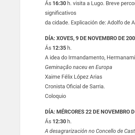
Ás
16:30
h. visita a Lugo. Breve perco
significativos
da cidade. Explicación de: Adolfo de Ab
DÍA: XOVES, 9 DE NOVEMBRO DE 20
Ás
12:35
h.
A idea do Irmandamento, Hermanami
Geminaçâo naceu en Europa
Xaime Félix López Arias
Cronista Oficial de Sarria.
Coloquio
DÍA: MÉRCORES 22 DE NOVEMBRO D
Ás
12:30
h.
A desagrarización no Concello de Cas