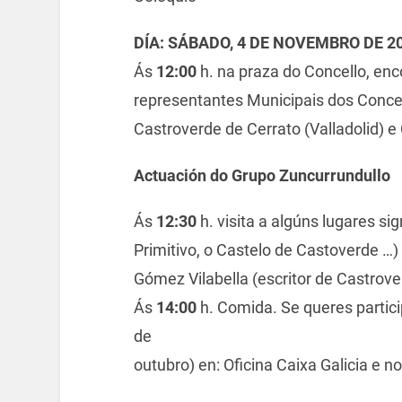
DÍA: SÁBADO, 4 DE NOVEMBRO DE 2
Ás
12:00
h. na praza do Concello, enc
representantes Municipais dos Conce
Castroverde de Cerrato (Valladolid) e
Actuación do Grupo Zuncurrundullo
Ás
12:30
h. visita a algúns lugares si
Primitivo, o Castelo de Castoverde …) 
Gómez Vilabella (escritor de Castrove
Ás
14:00
h. Comida. Se queres particip
de
outubro) en: Oficina Caixa Galicia e