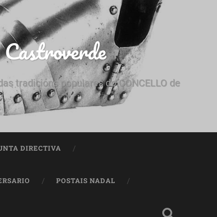
e Castroverde
e das tradicións populares do CONCELLO de
UNTA DIRECTIVA
ERSARIO
POSTAIS NADAL