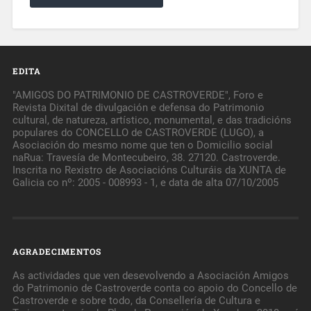
EDITA
"AMIGOS DO PATRIMONIO DE CASTROVERDE", Foro e
Revista Dixital de divulgación e defensa do Patrimonio
cultural, de natureza, artístico, monumental, e das tradicións
populares do CONCELLO de CASTROVERDE (LUGO), a
Asociación do mesmo nome que ten o Domicilio social
naRua: Travesía de Montecubeiro, 38. 27120. Castroverde.
Inscrita no Rexistro de Asociacións Culturáis da XUNTA de
Galicia co nº: 2005 - 008993 - 1, e data de alta 07/10/2005
AGRADECIMENTOS
As actividades que ven desevolvendo a Asociación Amigos
do Patrimonio de Castroverde conta co apoio do Concello de
Castroverde e sobre todo, da Consellería de Cultura e