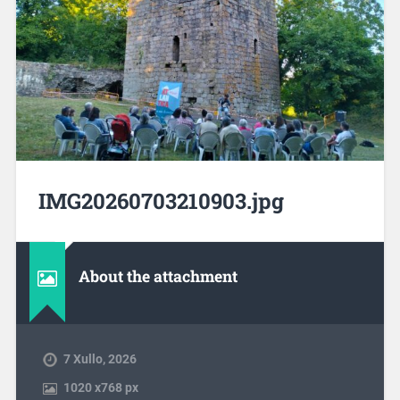
IMG20260703210903.jpg
About the attachment
7 Xullo, 2026
1020
x
768 px