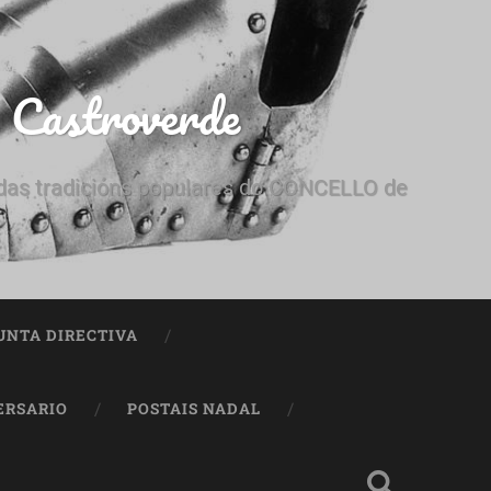
e Castroverde
e das tradicións populares do CONCELLO de
UNTA DIRECTIVA
ERSARIO
POSTAIS NADAL