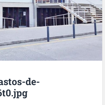
stos-de-
t0.jpg