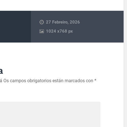
27 Febreiro, 2026
1024
x
768 px
a
rá
Os campos obrigatorios están marcados con
*