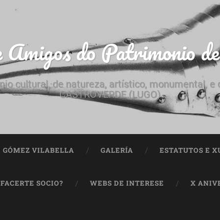
e Amigos do Patrimonio d
nio cultural, de natureza, artístico, monumental, 
CASTROVERDE (LUGO)
ª GÓMEZ VILABELLA
GALERÍA
ESTATUTOS E X
 FACERTE SOCIO?
WEBS DE INTERESE
X ANIV