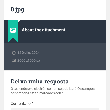
0.jpg
About the attachment
12 Xullo, 2024
2000
x
1500 px
Deixa unha resposta
O teu enderezo electrónico non se publicará
Os campos
obrigatorios están marcados con
*
Comentario
*