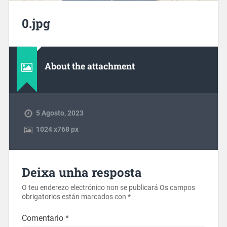
0.jpg
About the attachment
5 Agosto, 2023
1024
x
768 px
Deixa unha resposta
O teu enderezo electrónico non se publicará
Os campos
obrigatorios están marcados con
*
Comentario
*