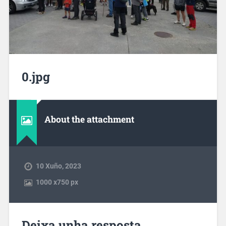
0.jpg
About the attachment
10 Xuño, 2023
1000
x
750 px
Deixa unha resposta