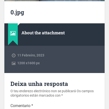
0.jpg
About the attachment
11 Febreiro, 2023
1200
x
1600 px
Deixa unha resposta
O teu enderezo electrónico non se publicará
Os campos
obrigatorios están marcados con
*
Comentario
*