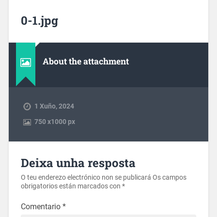
0-1.jpg
About the attachment
1 Xuño, 2024
750
x
1000 px
Deixa unha resposta
O teu enderezo electrónico non se publicará
Os campos
obrigatorios están marcados con
*
Comentario
*