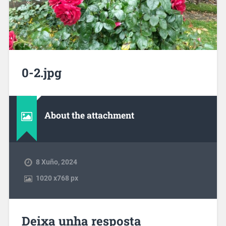
0-2.jpg
About the attachment
8 Xuño, 2024
1020
x
768 px
Deixa unha resposta