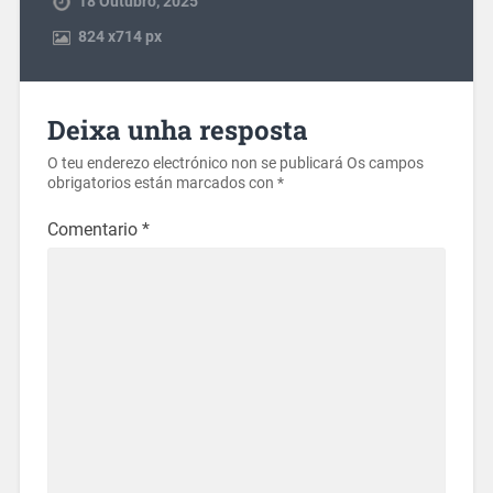
18 Outubro, 2025
824
x
714 px
Deixa unha resposta
O teu enderezo electrónico non se publicará
Os campos
obrigatorios están marcados con
*
Comentario
*