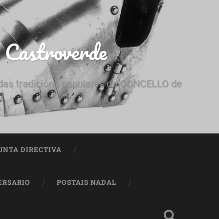
e Castroverde
e das tradicións populares do CONCELLO de
UNTA DIRECTIVA
ERSARIO
POSTAIS NADAL