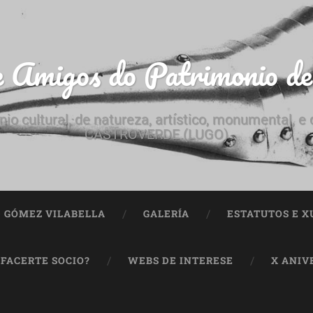
e Amigos do Patrimonio d
nio cultural, de natureza, artístico, monumental, 
CASTROVERDE (LUGO)
ª GÓMEZ VILABELLA
GALERÍA
ESTATUTOS E X
 FACERTE SOCIO?
WEBS DE INTERESE
X ANIV