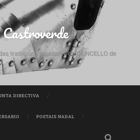
e Castroverde
e das tradicións populares do CONCELLO de
UNTA DIRECTIVA
ERSARIO
POSTAIS NADAL