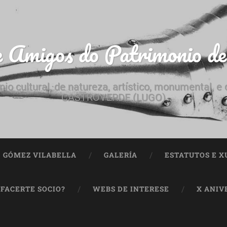
e Amigos do Patrimonio d
nio cultural, de natureza, artístico, monumental, 
CASTROVERDE (LUGO)
ª GÓMEZ VILABELLA
GALERÍA
ESTATUTOS E X
 FACERTE SOCIO?
WEBS DE INTERESE
X ANIV