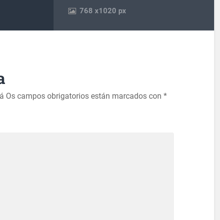
768
x
1020 px
a
rá
Os campos obrigatorios están marcados con
*