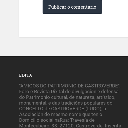
EDITA
"AMIGOS DO PATRIMONIO DE CASTROVERDE",
Foro e Revista Dixital de divulgación e defensa
do Patrimonio cultural, de natureza, artístico,
monumental, e das tradicións populares do
CONCELLO de CASTROVERDE (LUGO), a
Asociación do mesmo nome que ten o
Domicilio social naRua: Travesía de
Montecubeiro, 38. 27120. Castroverde. Inscrita