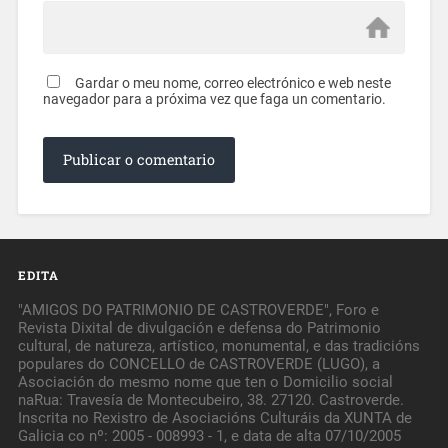
Gardar o meu nome, correo electrónico e web neste
navegador para a próxima vez que faga un comentario.
EDITA
"AMIGOS DO PATRIMONIO DE CASTROVERDE", Foro e
Revista Dixital de divulgación e defensa do Patrimonio
cultural, de natureza, artístico, monumental, e das tradicións
populares do CONCELLO de CASTROVERDE (LUGO), a
Asociación do mesmo nome que ten o Domicilio social
naRua: Travesía de Montecubeiro, 38. 27120. Castroverde.
Inscrita no Rexistro de Asociacións Culturáis da XUNTA de
Galicia co nº: 2005 - 008993 - 1, e data de alta 07/10/2005