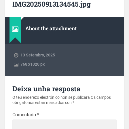
IMG20250913134545.jpg
About the attachment
13 Setembro, 2025
768
x
1020 px
Deixa unha resposta
O teu enderezo electrónico non se publicará
Os campos
obrigatorios están marcados con
*
Comentario
*