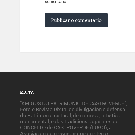
comentario.
EDITA
"AMIGOS DO PATRIMONIO DE CASTROVERDE",
Foro e Revista Dixital de divulgación e defensa
do Patrimonio cultural, de natureza, artístico,
monumental, e das tradicións populares do
CONCELLO de CASTROVERDE (LUGO), a
Asociación do mesmo nome que ten o