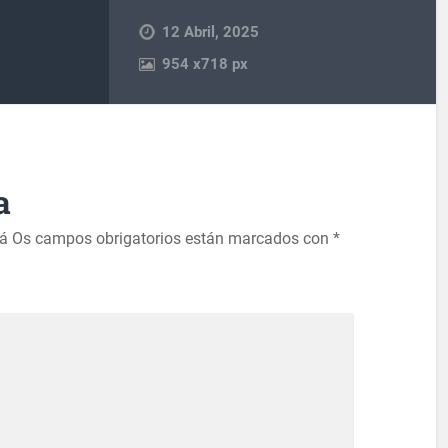
12 Abril, 2025
954
x
718 px
a
rá
Os campos obrigatorios están marcados con
*