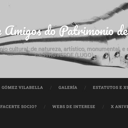
e Amigos do Patrimonio d
nio cultural, de natureza, artístico, monumental, 
CASTROVERDE (LUGO)
ª GÓMEZ VILABELLA
GALERÍA
ESTATUTOS E X
 FACERTE SOCIO?
WEBS DE INTERESE
X ANIV