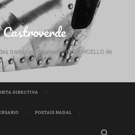
e Castroverde
e das tradicións populares do CONCELLO de
UNTA DIRECTIVA
ERSARIO
POSTAIS NADAL