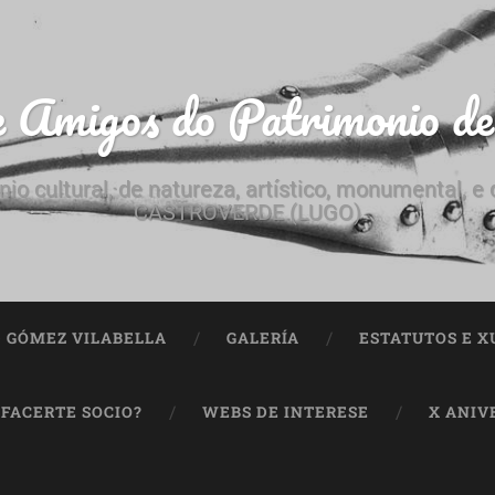
e Amigos do Patrimonio d
nio cultural, de natureza, artístico, monumental, 
CASTROVERDE (LUGO)
ª GÓMEZ VILABELLA
GALERÍA
ESTATUTOS E X
 FACERTE SOCIO?
WEBS DE INTERESE
X ANIV