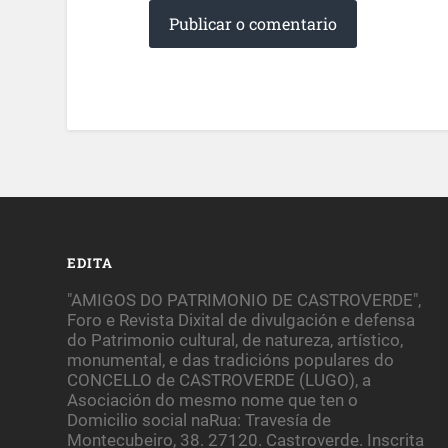
EDITA
"AMIGOS DO PATRIMONIO DE CASTROVERDE",
Foro e Revista Dixital de divulgación e defensa
do Patrimonio cultural, de natureza, artístico,
monumental, e das tradicións populares do
CONCELLO de CASTROVERDE (LUGO), a
Asociación do mesmo nome que ten o
Domicilio social naRua: Travesía de
Montecubeiro, 38. 27120. Castroverde. Inscrita