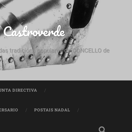
e Castroverde
e das tradicións populares do CONCELLO de
UNTA DIRECTIVA
ERSARIO
POSTAIS NADAL