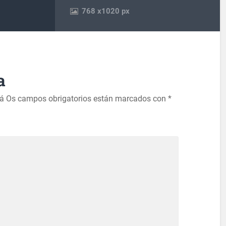
768
x
1020 px
a
rá
Os campos obrigatorios están marcados con
*