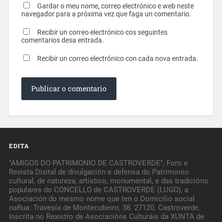
Gardar o meu nome, correo electrónico e web neste
navegador para a próxima vez que faga un comentario.
Recibir un correo electrónico cos seguintes
comentarios desa entrada.
Recibir un correo electrónico con cada nova entrada.
EDITA
"AMIGOS DO PATRIMONIO DE CASTROVERDE", Foro e
Revista Dixital de divulgación e defensa do Patrimonio
cultural, de natureza, artístico, monumental, e das tradicións
populares do CONCELLO de CASTROVERDE (LUGO), a
Asociación do mesmo nome que ten o Domicilio social
naRua: Travesía de Montecubeiro, 38. 27120. Castroverde.
Inscrita no Rexistro de Asociacións Culturáis da XUNTA de