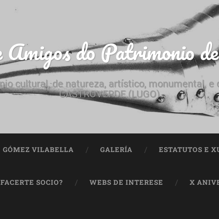
e Amigos do Patrimonio d
nio cultural, de natureza, artístico, monumental, 
CASTROVERDE (LUGO)
ª GÓMEZ VILABELLA
GALERÍA
ESTATUTOS E X
 FACERTE SOCIO?
WEBS DE INTERESE
X ANIV