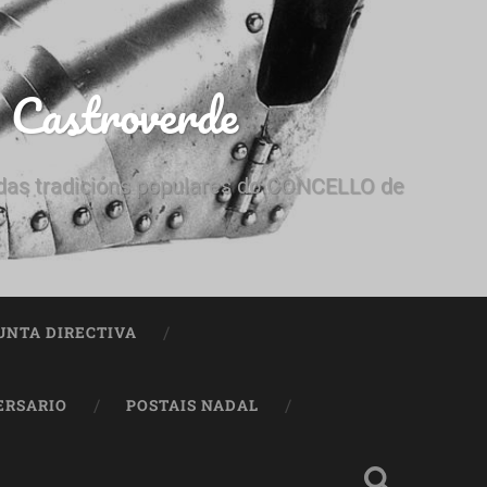
e Castroverde
e das tradicións populares do CONCELLO de
UNTA DIRECTIVA
ERSARIO
POSTAIS NADAL