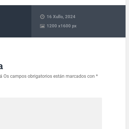
16 Xullo, 2024
1200
x
1600 px
a
rá
Os campos obrigatorios están marcados con
*