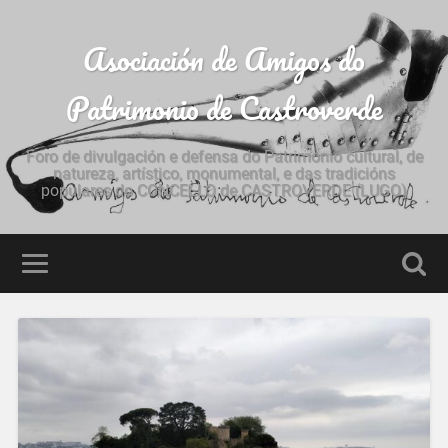
Asociación de Amigos do
Patrimonio de Castroverde
Foro de divulgación e defensa do Patrimonio cultural, de
natureza, artístico, monumental, e das tradicións
populares do CONCELLO de CASTROVERDE (LUGO)