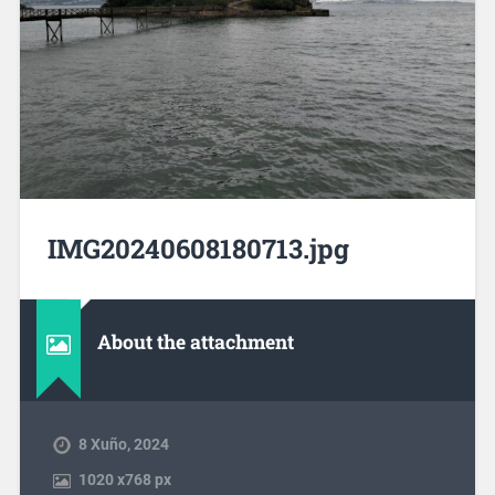
IMG20240608180713.jpg
About the attachment
8 Xuño, 2024
1020
x
768 px