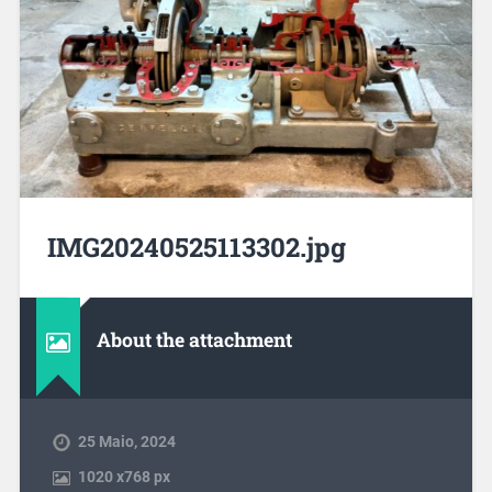
IMG20240525113302.jpg
About the attachment
25 Maio, 2024
1020
x
768 px