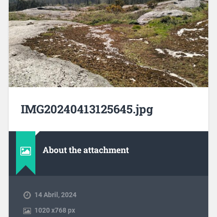
IMG20240413125645.jpg
About the attachment
14 Abril, 2024
1020
x
768 px