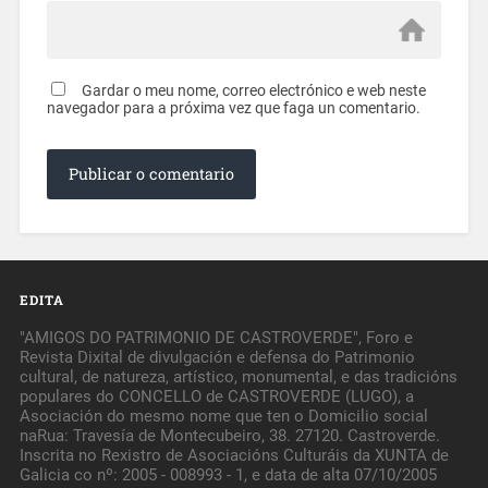
Gardar o meu nome, correo electrónico e web neste
navegador para a próxima vez que faga un comentario.
EDITA
"AMIGOS DO PATRIMONIO DE CASTROVERDE", Foro e
Revista Dixital de divulgación e defensa do Patrimonio
cultural, de natureza, artístico, monumental, e das tradicións
populares do CONCELLO de CASTROVERDE (LUGO), a
Asociación do mesmo nome que ten o Domicilio social
naRua: Travesía de Montecubeiro, 38. 27120. Castroverde.
Inscrita no Rexistro de Asociacións Culturáis da XUNTA de
Galicia co nº: 2005 - 008993 - 1, e data de alta 07/10/2005