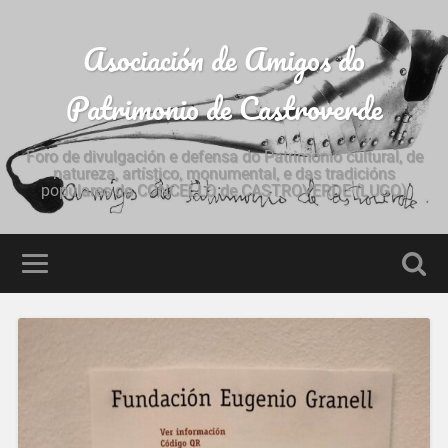
Asociación de Amigos do
Patrimonio de Castroverde
Foro de divulgación e defensa do Patrimonio cultural, de
natureza, artístico, monumental, e das tradicións
populares do CONCELLO de CASTROVERDE (LUGO)