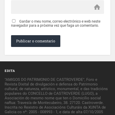
Gardar o meu nome, correo electrónico e web neste
navegador para a próxima vez que faga un comentario.
EDITA
"AMIGOS DO PATRIMONIO DE CASTROVERDE", Foro e
Revista Dixital de divulgación e defensa do Patrimonio
cultural, de natureza, artístico, monumental, e das tradicións
populares do CONCELLO de CASTROVERDE (LUGO), a
Asociación do mesmo nome que ten o Domicilio social
naRua: Travesía de Montecubeiro, 38. 27120. Castroverde.
Inscrita no Rexistro de Asociacións Culturáis da XUNTA de
Galicia co nº: 2005 - 008993 - 1, e data de alta 07/10/2005