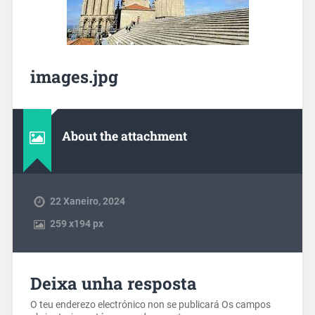
images.jpg
About the attachment
22 Xaneiro, 2024
259
x
194 px
Deixa unha resposta
O teu enderezo electrónico non se publicará
Os campos