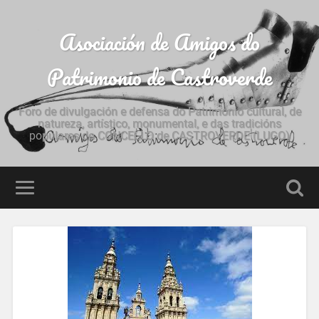
Asociación de Amigos do
Patrimonio de Castroverde
Foro de divulgación e defensa do Patrimonio cultural, de
natureza, artístico, monumental, e das tradicións
populares do CONCELLO de CASTROVERDE (LUGO)