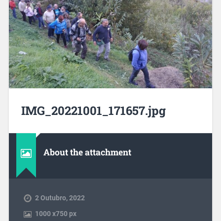
IMG_20221001_171657.jpg
About the attachment
2 Outubro, 2022
1000
x
750 px